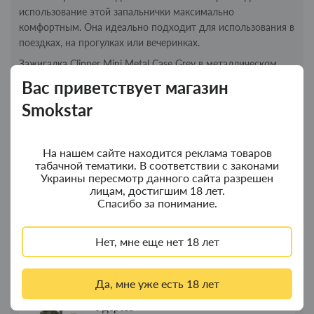
использование этой запальнички максимально
комфортным. Она идеально подходит для использования в
поездках, на прогулках или вечеринках.
Зажигалка Clipper Mini Metal Case Grey в металлическом
чехле - это не только функциональный аксессуар, но и
Вас приветствует магазин
стильный предмет, который подчеркнет вашу
Smokstar
индивидуальность. Приобретите ее прямо сейчас и
наслаждайтесь качественным курительным опытом!
На нашем сайте находится реклама товаров
табачной тематики. В соответствии с законами
Новинки
Топ продаж
Украины пересмотр данного сайта разрешен
лицам, достигшим 18 лет.
Спасибо за понимание.
Колпак для водного "Граната Ф1" - колпак
Новинка
композит
Нет, мне еще нет 18 лет
350.00грн.
Да, мне уже есть 18 лет
Колпак для водного "Граната Ф1" - колпак
Новинка
с дерева