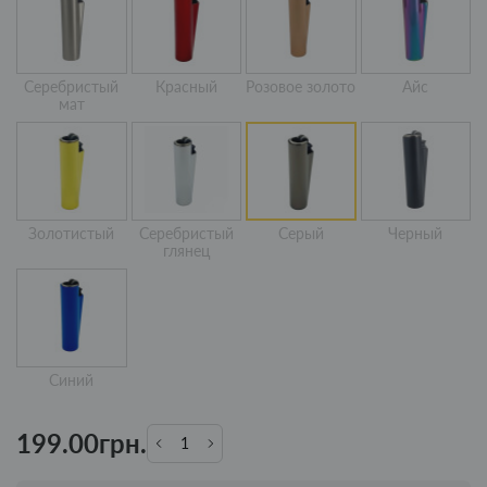
Серебристый
Красный
Розовое золото
Айс
мат
Золотистый
Серебристый
Серый
Черный
глянец
Синий
199.00грн.