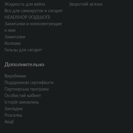
Жидкость для вейпа
Зворотній звʼязок
Все для самокруток и сигарет
HEADSHOP (ХЭДШОП)
Зажигалки и комплектующие
к ним
Зажигалки
Колпаки
Гильзы для сигарет
Дополнительно
Виробники
Подарункові сертифікати
Партнерська програма
Особистий кабінет
Історія замовлень
Закладки
Розсилка
Акції