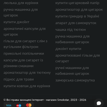
люлька для куріння
купити цигарковий папір
ручна машинка для
ароматизатор для цигарок
цигарок
купити гриндер в Україні
купити джоїнт
апарат для самокруток
ароматичні капсули для
чашка під тютюн
цигарок
ручна машинка для
гільзи для сигарет слім з
набивання цигарок
вугільним фільтром
джоінт купити
прикольні попільнички
ароматизовані гільзи для
капсули для сигарет із
сигарет
різними смаками
ручні машинки для
ароматизатор для тютюну
набивання цигарок
піднос для трави
заморська самокрутка
купити ковпак для куріння
© Всі права захищені Інтернет - магазин Smokstar, 2023 - 2026