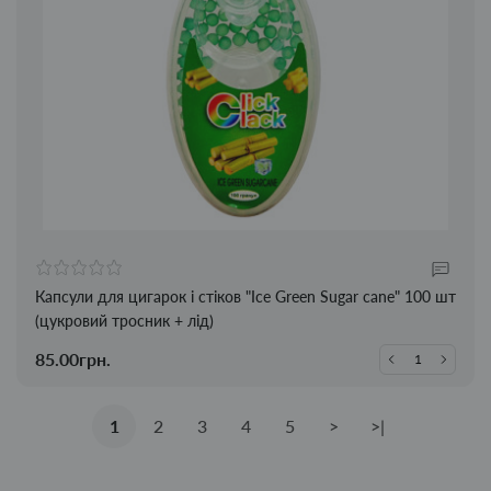
Капсули для цигарок і стіков "Ice Green Sugar cane" 100 шт
(цукровий тросник + лід)
85.00грн.
1
2
3
4
5
>
>|