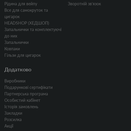
Рідина для вейпу
Зворотній звʼязок
Все для самокруток та
цигарок
HEADSHOP (ХЕДШОП)
Запальнички та комплектуючі
до них
Запальнички
Ковпаки
Гільзи для цигарок
Додатково
Виробники
Подарункові сертифікати
Партнерська програма
Особистий кабінет
Історія замовлень
Закладки
Розсилка
Акції