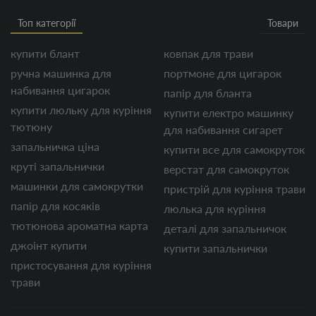
Топ категорії
Товари
купити блант
ковпак для трави
ручна машинка для
портмоне для цигарок
набивання цигарок
папір для бланта
купити люльку для куріння
купити електро машинку
тютюну
для набивання сигарет
запальничка ціна
купити все для самокруток
круті запальнички
верстат для самокруток
машинки для самокрутки
пристрій для куріння трави
папір для косяків
люлька для куріння
тютюнова ароматна карта
деталі для запальничок
джоінт купити
купити запальнички
пристосування для куріння
трави