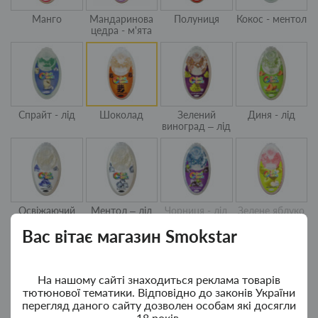
Манго
Мандаринова
Полуниця
Кокос - ментол
цедра - м'ята
Спрайт - лід
Шоколад
Зелений
Диня - лід
виноград – лід
Освіжаючий
Ментол – лід
Чорниця - лід
Зелене яблуко
лід
Вас вітає магазин Smokstar
На нашому сайті знаходиться реклама товарів
тютюнової тематики. Відповідно до законів України
перегляд даного сайту дозволен особам які досягли
Вишня - лід
Бубль-гум -
Чорниця
Кавун - лід
18 років.
полуниця