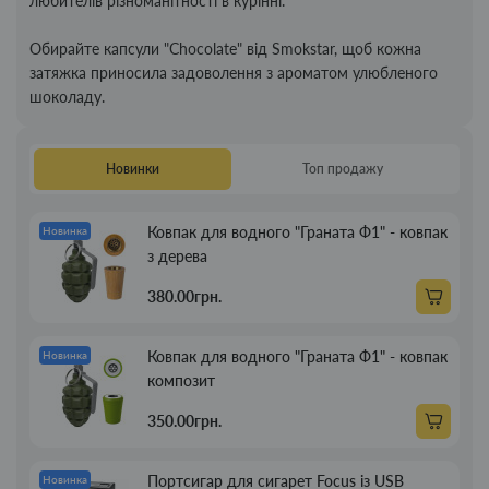
любителів різноманітності в курінні.
Обирайте капсули "Chocolate" від Smokstar, щоб кожна
затяжка приносила задоволення з ароматом улюбленого
шоколаду.
Новинки
Топ продажу
Ковпак для водного "Граната Ф1" - ковпак
Новинка
з дерева
380.00грн.
Ковпак для водного "Граната Ф1" - ковпак
Новинка
композит
350.00грн.
Портсигар для сигарет Focus із USB
Новинка