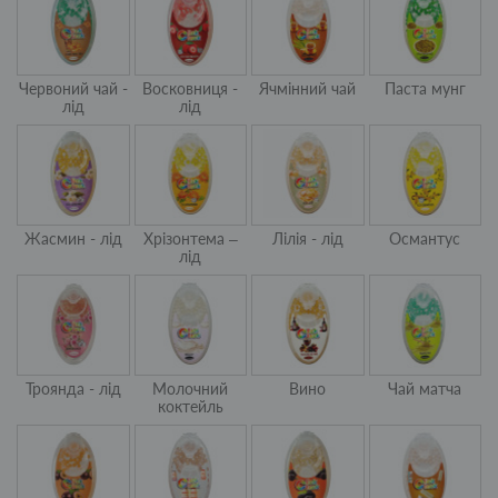
Червоний чай -
Восковниця -
Ячмінний чай
Паста мунг
лід
лід
Жасмин - лід
Хрізонтема –
Лілія - лід
Османтус
лід
Троянда - лід
Молочний
Вино
Чай матча
коктейль