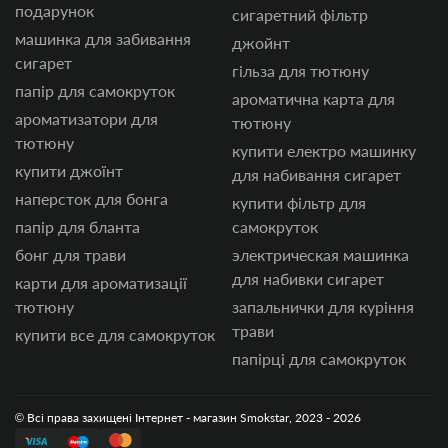
подарунок
сигаретний фільтр
машинка для забивання
джойнт
сигарет
гільза для тютюну
папір для самокруток
ароматична карта для
ароматизатори для
тютюну
тютюну
купити електро машинку
купити джоїнт
для набивання сигарет
наперсток для бонга
купити фільтр для
папір для бланта
самокруток
бонг для трави
электрическая машинка
для набивки сигарет
карти для ароматизації
тютюну
запальнички для куріння
трави
купити все для самокруток
папірці для самокруток
© Всі права захищені Інтернет - магазин Smokstar, 2023 - 2026