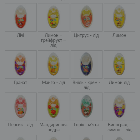
Лічі
Лимон –
Цитрус - лід
Лимон
грейфрукт –
лід
Гранат
Манго - лід
Вніль - крем -
Лимон лід
лід
Персик - лід
Мандаринова
Горіх - м'ята
Виноград –
цедра
лимон – лід