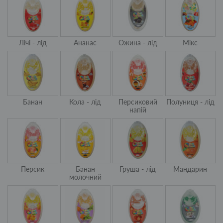
Лічі - лід
Ананас
Ожина - лід
Мікс
Банан
Кола - лід
Персиковий
Полуниця - лід
напій
Персик
Банан
Груша - лід
Мандарин
молочний