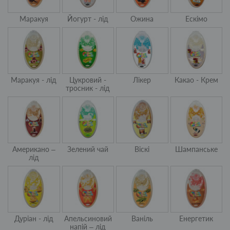
Маракуя
Йогурт - лід
Ожина
Ескімо
Маракуя - лід
Цукровий -
Лікер
Какао - Крем
тросник - лід
Американо –
Зелений чай
Віскі
Шампанське
лід
Дуріан - лід
Апельсиновий
Ваніль
Енергетик
напій – лід