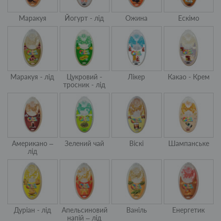
Маракуя
Йогурт - лід
Ожина
Ескімо
Маракуя - лід
Цукровий -
Лікер
Какао - Крем
тросник - лід
Американо –
Зелений чай
Віскі
Шампанське
лід
Дуріан - лід
Апельсиновий
Ваніль
Енергетик
напій – лід