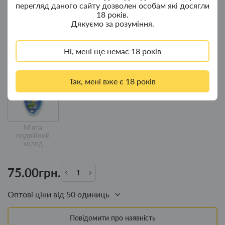
перегляд даного сайту дозволен особам які досягли
18 років.
Дякуємо за розуміння.
Ні, мені ще немає 18 років
Кавун
Яблуко -
Вишня
Подвійна м'ята
лимон
Так, мені вже є 18 років
М'ята
подвійний
холод
75.00грн.
Оптові ціни від 50 одиниць
Повідомити про наявність