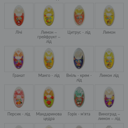
Лічі
Лимон –
Цитрус - лід
Лимон
грейфрукт –
лід
Гранат
Манго - лід
Вніль - крем -
Лимон лід
лід
Персик - лід
Мандаринова
Горіх - м'ята
Виноград –
цедра
лимон – лід