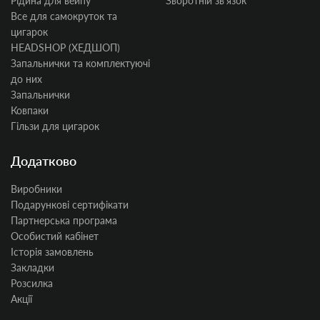
Рідина для вейпу
Зворотній звʼязок
Все для самокруток та
цигарок
HEADSHOP (ХЕДШОП)
Запальнички та комплектуючі
до них
Запальнички
Ковпаки
Гільзи для цигарок
Додатково
Виробники
Подарункові сертифікати
Партнерська програма
Особистий кабінет
Історія замовлень
Закладки
Розсилка
Акції