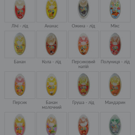
Лічі - лід
Ананас
Ожина - лід
Мікс
Банан
Кола - лід
Персиковий
Полуниця - лід
напій
Персик
Банан
Груша - лід
Мандарин
молочний