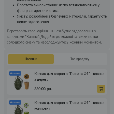
Простота використання: легко встановлюються у
фільтр сигарети чи стика.
Якість: розроблені з безпечних матеріалів, гарантують
повне задоволення.
Перетворіть своє куріння на незабутнє задоволення з
капсулами "Вишня". Додайте до кожної затяжки нотки
солодкого смаку та насолоджуйтесь кожним моментом.
Новинки
Топ продажу
Ковпак для водного "Граната Ф1" - ковпак
Новинка
з дерева
380.00грн.
Ковпак для водного "Граната Ф1" - ковпак
Новинка
композит