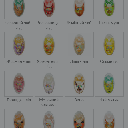
Червоний чай -
Восковниця -
Ячмінний чай
Паста мунг
лід
лід
Жасмин - лід
Хрізонтема –
Лілія - лід
Османтус
лід
Троянда - лід
Молочний
Вино
Чай матча
коктейль