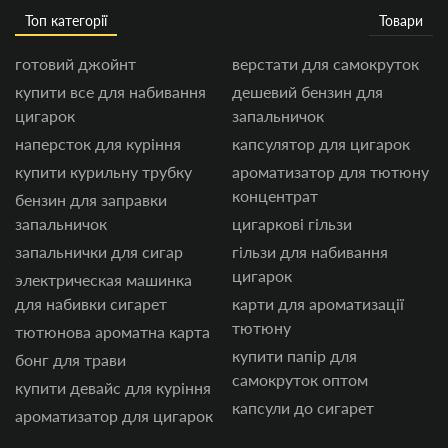
Топ категорії
Товари
готовий джойнт
верстати для самокруток
купити все для набивання
дешевий бензин для
цигарок
запальничок
наперсток для куріння
капсулятор для цигарок
купити курильну трубку
ароматизатор для тютюну
концентрат
бензин для заправки
запальничок
цигаркові гільзи
запальнички для сигар
гільзи для набивання
цигарок
электрическая машинка
для набивки сигарет
карти для ароматизації
тютюну
тютюнова ароматна карта
купити папір для
бонг для трави
самокруток оптом
купити девайс для куріння
капсули до сигарет
ароматизатор для цигарок