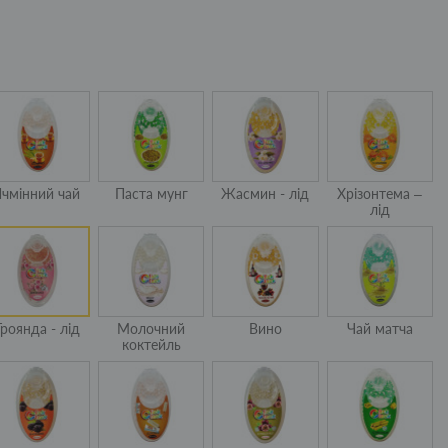
Ячмінний чай
Паста мунг
Жасмин - лід
Хрізонтема –
лід
Троянда - лід
Молочний
Вино
Чай матча
коктейль