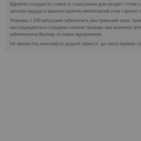
Відчуйте солодкість і свіжість з капсулами для сигарет і стіків
капсули нададуть вашому курінню неповторний смак і аромат 
Упаковка з 100 капсулами забезпечить вам тривалий запас троян
насолоджуватися солодким смаком троянди при кожному затягу
забезпечуючи безпеку та повне задоволення.
Не пропустіть можливість додати свіжості до свого куріння. С