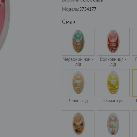
Модель:
3734177
Смак
Червоний чай -
Восковниця -
лід
лід
Лілія - лід
Османтус