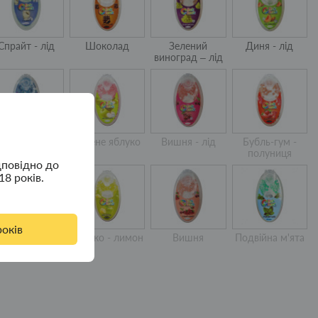
Спрайт - лід
Шоколад
Зелений
Диня - лід
виноград – лід
орниця - лід
Зелене яблуко
Вишня - лід
Бубль-гум -
полуниця
дповідно до
18 років.
років
Кавун
Яблуко - лимон
Вишня
Подвійна м'ята