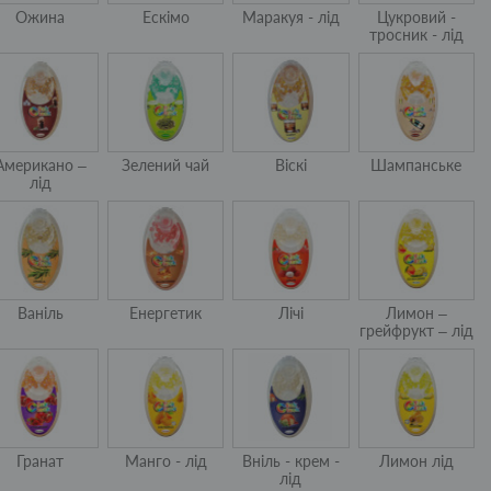
Ожина
Ескімо
Маракуя - лід
Цукровий -
тросник - лід
Американо –
Зелений чай
Віскі
Шампанське
лід
Ваніль
Енергетик
Лічі
Лимон –
грейфрукт – лід
Гранат
Манго - лід
Вніль - крем -
Лимон лід
лід