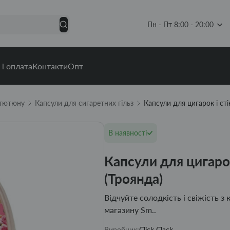
Пн - Пт 8:00 - 20:00
 і оплата
Контакти
Опт
 тютюну
Капсули для сигаретних гільз
Капсули для цигарок і сті
В наявності
Капсули для цигарок
(Троянда)
Відчуйте солодкість і свіжість з 
магазину Sm..
Виробник:
Click Clack