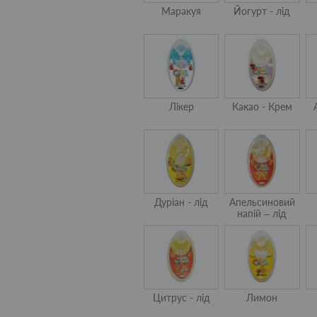
Маракуя
Йогурт - лід
Лікер
Какао - Крем
Дуріан - лід
Апельсиновий
напій – лід
Цитрус - лід
Лимон