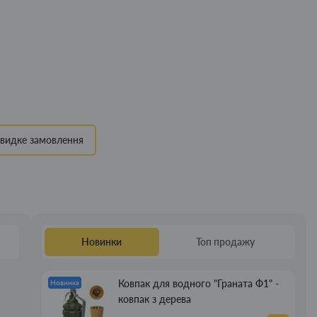
видке замовлення
Новинки
Топ продажу
Ковпак для водного "Граната Ф1" -
Новинка
ковпак з дерева