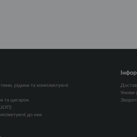
Інфор
теми, рідини та комплектуючі
Достав
Умови 
к та цигарок
Зворотн
ШОП)
мплектуючі до них
к