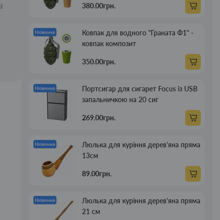
380.00грн.
і
Ковпак для водного "Граната Ф1" -
Новинка
ковпак композит
350.00грн.
Портсигар для сигарет Focus із USB
Новинка
запальничкою на 20 сиг
269.00грн.
Люлька для куріння дерев'яна пряма
Новинка
13см
89.00грн.
Люлька для куріння дерев'яна пряма
Новинка
21 см