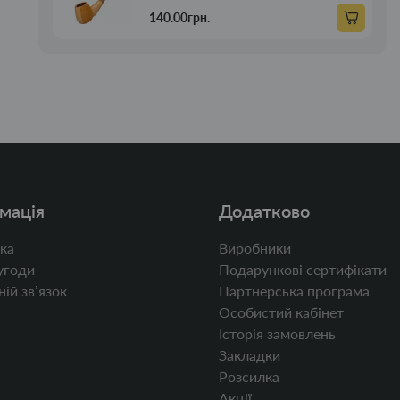
140.00грн.
мація
Додатково
ка
Виробники
угоди
Подарункові сертифікати
ій звʼязок
Партнерська програма
Особистий кабінет
Історія замовлень
Закладки
Розсилка
Акції