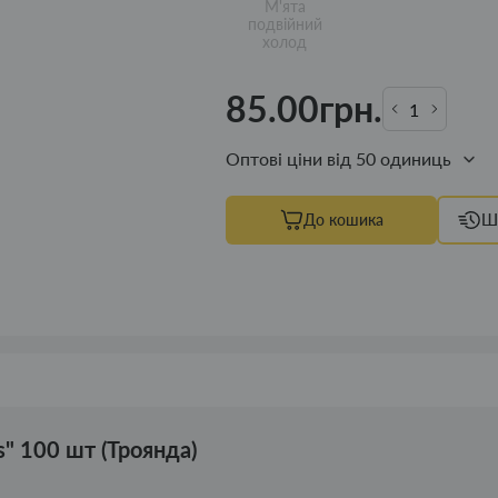
М'ята
подвійний
холод
85.00грн.
Оптові ціни від 50 одиниць
До кошика
Ш
s" 100 шт (Троянда)