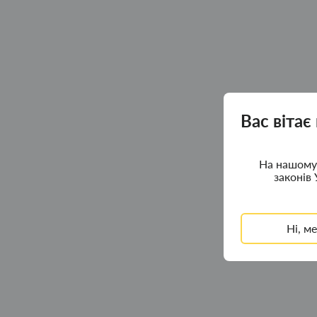
Вас вітає
На нашому 
законів 
Ні, м