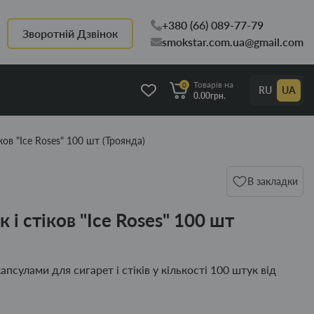
+380 (66) 089-77-79
Зворотній Дзвінок
smokstar.com.ua@gmail.com
Товарів на
0
RU
UA
0.00грн.
ков "Ice Roses" 100 шт (Троянда)
В закладки
 і стіков "Ice Roses" 100 шт
капсулами для сигарет і стіків у кількості 100 штук від