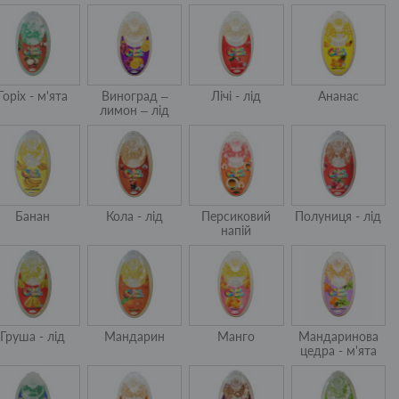
Горіх - м'ята
Виноград –
Лічі - лід
Ананас
лимон – лід
Банан
Кола - лід
Персиковий
Полуниця - лід
напій
Груша - лід
Мандарин
Манго
Мандаринова
цедра - м'ята