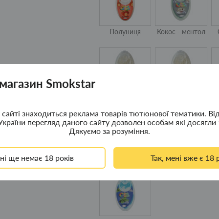
Полуниця
Кокос - ментол
 магазин Smokstar
Освіжаючий лід
Ментол – лід
Ч
сайті знаходиться реклама товарів тютюнової тематики. Ві
України перегляд даного сайту дозволен особам які досягли 
Дякуємо за розуміння.
ені ще немає 18 років
Так, мені вже є 18 
Чорниця
Кавун - лід