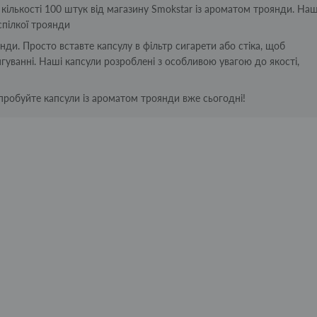
 у кількості 100 штук від магазину Smokstar із ароматом троянди. Наш
спілкої троянди
ди. Просто вставте капсулу в фільтр сигарети або стіка, щоб
ванні. Наші капсули розроблені з особливою увагою до якості,
пробуйте капсули із ароматом троянди вже сьогодні!