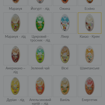
Маракуя
Йогурт - лід
Ожина
Ескімо
Маракуя - лід
Цукровий -
Лікер
Какао - Крем
тросник - лід
Американо –
Зелений чай
Віскі
Шампанське
лід
Дуріан - лід
Апельсиновий
Ваніль
Енергетик
напій – лід