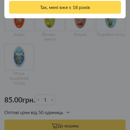
Так, мені вже є 18 років
Кавун
Яблуко -
Вишня
Подвійна м'ята
лимон
М'ята
подвійний
холод
85.00грн.
Оптові ціни від 50 одиниць
До кошика