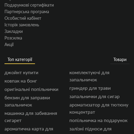
Подарункові сертифікати
Партнерська програма
Особистий кабінет
Історія замовлень
Закладки
Розсилка
Акції
Топ категорії
Товари
джойнт купити
комплектуючі для
запальничок
ковпак на бонг
гриндер для трави
оригінальні попільнички
запальнички для сигар
бензин для заправки
запальничок
ароматизатор для тютюну
концентрат
машинка для забивання
сигарет
попільничка на подарунок
ароматична карта для
залізні підноси для