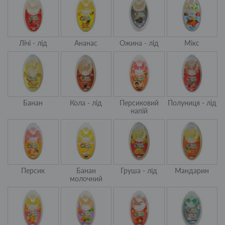
Лічі - лід
Ананас
Ожина - лід
Мікс
Банан
Кола - лід
Персиковий
Полуниця - лід
напій
Персик
Банан
Груша - лід
Мандарин
молочний