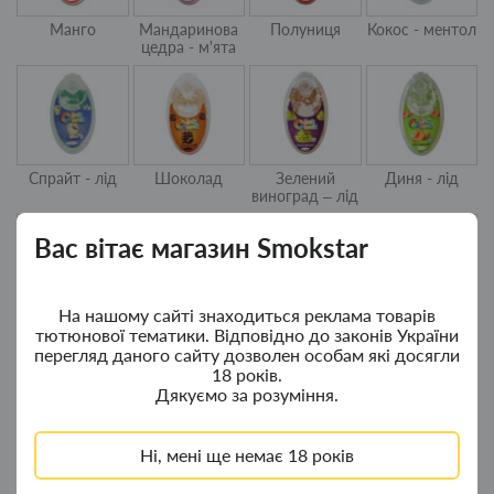
Манго
Мандаринова
Полуниця
Кокос - ментол
цедра - м'ята
Спрайт - лід
Шоколад
Зелений
Диня - лід
виноград – лід
Вас вітає магазин Smokstar
На нашому сайті знаходиться реклама товарів
Освіжаючий
Ментол – лід
Чорниця - лід
Зелене яблуко
тютюнової тематики. Відповідно до законів України
лід
перегляд даного сайту дозволен особам які досягли
18 років.
Дякуємо за розуміння.
Ні, мені ще немає 18 років
Вишня - лід
Бубль-гум -
Чорниця
Кавун - лід
полуниця