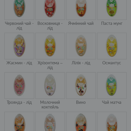
Червоний чай -
Восковниця -
Ячмінний чай
Паста мунг
лід
лід
Жасмин - лід
Хрізонтема –
Лілія - лід
Османтус
лід
Троянда - лід
Молочний
Вино
Чай матча
коктейль