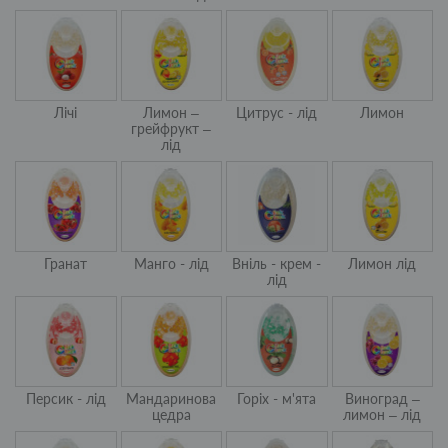
Лічі
Лимон –
Цитрус - лід
Лимон
грейфрукт –
лід
Гранат
Манго - лід
Вніль - крем -
Лимон лід
лід
Персик - лід
Мандаринова
Горіх - м'ята
Виноград –
цедра
лимон – лід