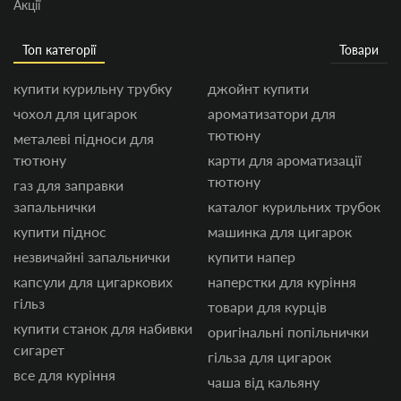
Акції
Топ категорії
Товари
купити курильну трубку
джойнт купити
чохол для цигарок
ароматизатори для
тютюну
металеві підноси для
тютюну
карти для ароматизації
тютюну
газ для заправки
запальнички
каталог курильних трубок
купити піднос
машинка для цигарок
незвичайні запальнички
купити напер
капсули для цигаркових
наперстки для куріння
гільз
товари для курців
купити станок для набивки
оригінальні попільнички
сигарет
гільза для цигарок
все для куріння
чаша від кальяну