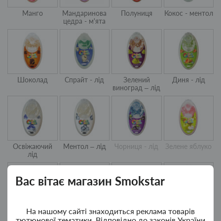
Манго
Мандаринова
Полуниця
Кокос - ментол
цедра - м'ята
Шоколад
Спрайт - лід
Зелений
Диня - лід
виноград – лід
Освіжаючий
Ментол – лід
Чорниця - лід
Зелене яблуко
лід
Вас вітає магазин Smokstar
На нашому сайті знаходиться реклама товарів
Вишня - лід
Бубль-гум -
Чорниця
Кавун - лід
тютюнової тематики. Відповідно до законів України
полуниця