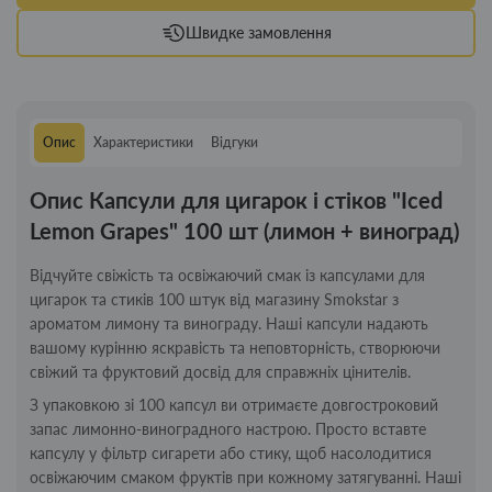
Швидке замовлення
Опис
Характеристики
Відгуки
Опис Капсули для цигарок і стіков "Iced
Lemon Grapes" 100 шт (лимон + виноград)
Відчуйте свіжість та освіжаючий смак із капсулами для
цигарок та стиків 100 штук від магазину Smokstar з
ароматом лимону та винограду. Наші капсули надають
вашому курінню яскравість та неповторність, створюючи
свіжий та фруктовий досвід для справжніх цінителів.
З упаковкою зі 100 капсул ви отримаєте довгостроковий
запас лимонно-виноградного настрою. Просто вставте
капсулу у фільтр сигарети або стику, щоб насолодитися
освіжаючим смаком фруктів при кожному затягуванні. Наші