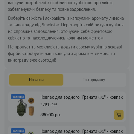
капсули розроблені з особливою турботою про якість,
забезпечуючи безпеку та повне задоволення.
Виберіть свіжість і яскравість із капсулами аромату лимона
та винограду від Smokstar. Перетворіть свій ритуал куріння
на справжнє задоволення, оточуючи себе фруктовою
свіжістю та насолоджуючись кожним моментом.
Не пропустіть можливість додати своєму курінню яскраві
фарби. Спробуйте наші капсули з ароматом лимона та
винограду вже сьогодні!
Новинки
Топ продажу
Ковпак для водного "Граната Ф1" - ковпак
Новинка
з дерева
380.00грн.
Ковпак для водного "Граната Ф1" - ковпак
Новинка