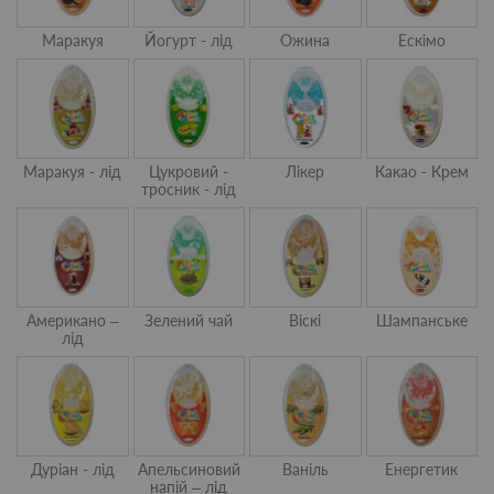
Маракуя
Йогурт - лід
Ожина
Ескімо
Маракуя - лід
Цукровий -
Лікер
Какао - Крем
тросник - лід
Американо –
Зелений чай
Віскі
Шампанське
лід
Дуріан - лід
Апельсиновий
Ваніль
Енергетик
напій – лід