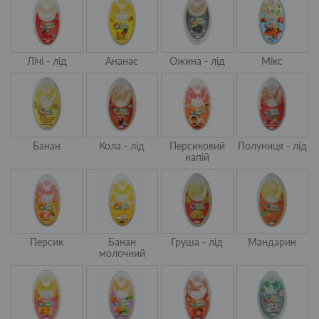
Лічі - лід
Ананас
Ожина - лід
Мікс
Банан
Кола - лід
Персиковий
Полуниця - лід
напій
Персик
Банан
Груша - лід
Мандарин
молочний