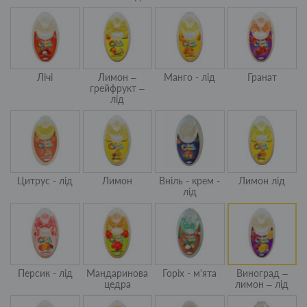
Лічі
Лимон –
Манго - лід
Гранат
грейфрукт –
лід
Цитрус - лід
Лимон
Вніль - крем -
Лимон лід
лід
Персик - лід
Мандаринова
Горіх - м'ята
Виноград –
цедра
лимон – лід