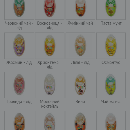
Червоний чай -
Восковниця -
Ячмінний чай
Паста мунг
лід
лід
Жасмин - лід
Хрізонтема –
Лілія - лід
Османтус
лід
Троянда - лід
Молочний
Вино
Чай матча
коктейль