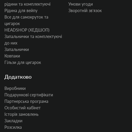
рідини та комплектуючі
Умови угоди
Рідина для вейпу
Зворотній звʼязок
Все для самокруток та
цигарок
HEADSHOP (ХЕДШОП)
Запальнички та комплектуючі
до них
Запальнички
Ковпаки
Гільзи для цигарок
Додатково
Виробники
Подарункові сертифікати
Партнерська програма
Особистий кабінет
Історія замовлень
Закладки
Розсилка