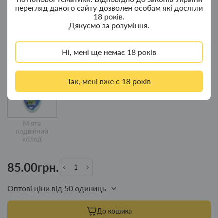
перегляд даного сайту дозволен особам які досягли
18 років.
Дякуємо за розуміння.
Ні, мені ще немає 18 років
Кавун
Яблуко -
Вишня
Подвійна м'ята
лимон
Так, мені вже є 18 років
М'ята
подвійний
холод
85.00грн.
Оптові ціни від 50 одиниць
До кошика