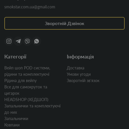
smokstar.com.ua@gmail.com
Зворотній Дзвінок
Категорії
Інформація
Вейп шоп POD системи,
Доставка
рідини та комплектуючі
Умови угоди
Рідина для вейпу
Зворотній звʼязок
Все для самокруток та
цигарок
HEADSHOP (ХЕДШОП)
Запальнички та комплектуючі
до них
Запальнички
Ковпаки