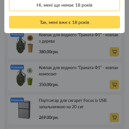
Ні, мені ще немає 18 років
Новинки
Топ продажу
Так, мені вже є 18 років
Ковпак для водного "Граната Ф1" - ковпак
Новинка
з дерева
380.00грн.
Ковпак для водного "Граната Ф1" - ковпак
Новинка
композит
350.00грн.
Портсигар для сигарет Focus із USB
Новинка
запальничкою на 20 сиг
269.00грн.