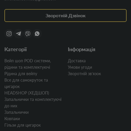
Зворотній Дзвінок
Категорії
Інформація
Вейп шоп POD системи,
Доставка
рідини та комплектуючі
Умови угоди
Рідина для вейпу
Зворотній звʼязок
Все для самокруток та
цигарок
HEADSHOP (ХЕДШОП)
Запальнички та комплектуючі
до них
Запальнички
Ковпаки
Гільзи для цигарок