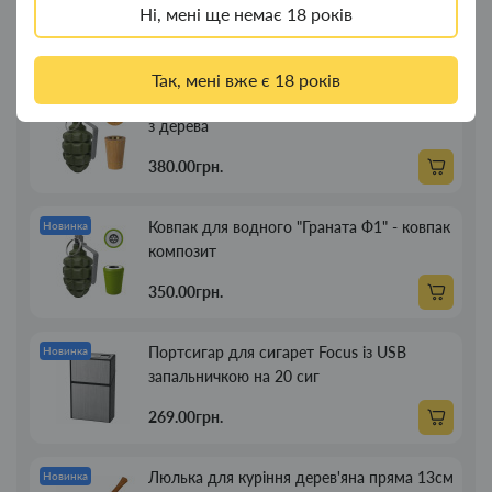
Ні, мені ще немає 18 років
Новинки
Топ продажу
Так, мені вже є 18 років
Ковпак для водного "Граната Ф1" - ковпак
Новинка
з дерева
380.00грн.
Ковпак для водного "Граната Ф1" - ковпак
Новинка
композит
350.00грн.
Портсигар для сигарет Focus із USB
Новинка
запальничкою на 20 сиг
269.00грн.
Люлька для куріння дерев'яна пряма 13см
Новинка