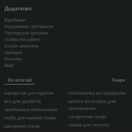
Додатково
Виробники
Подарункові сертифікати
Партнерська програма
Особистий кабінет
Історія замовлень
Закладки
Розсилка
Акції
Топ категорії
Товари
наперсток для куріння
попільничка на подарунок
все для джоїнтів
купити аксесуари для
запальнички
оригінальні попільнички
сигаретний папір
набір для куріння трави
чашка для тютюну
цигаркові гільзи