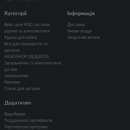
Категорії
Інформація
Вейп шоп POD системи,
Доставка
рідини та комплектуючі
Умови угоди
Рідина для вейпу
Зворотній звʼязок
Все для самокруток та
цигарок
HEADSHOP (ХЕДШОП)
Запальнички та комплектуючі
до них
Запальнички
Ковпаки
Гільзи для цигарок
Додатково
Виробники
Подарункові сертифікати
Партнерська програма