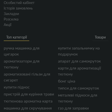
Особистий кабінет
Історія замовлень
Закладки
Розсилка
Акції
Топ категорії
Товари
ручна машинка для
купити запальничку на
цигарок
подарунок
ароматизатори для
апарат для самокруток
тютюну
карти для ароматизації
ароматизовані гільзи для
тютюну
сигарет
бонг ціна
купити піднос
типси для самокруток
пристрій для куріння трави
металеві підноси для
тютюнова ароматна карта
тютюну
машинка для скручування
газ для заправки