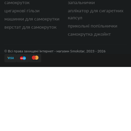
самокруток
запальнички
цигаркові гільзи
аплікатор для сигаретних
капсул
машинки для самокрутки
прикольні попільнички
верстат для самокруток
самокрутка джойнт
© Всі права захищені Інтернет - магазин Smokstar, 2023 - 2026