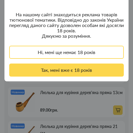
380.00грн.
На нашому сайті знаходиться реклама товарів
тютюнової тематики. Відповідно до законів України
перегляд даного сайту дозволен особам які досягли
Ковпак для водного "Граната Ф1" - ковпак
Новинка
18 років.
композит
Дякуємо за розуміння.
350.00грн.
Ні, мені ще немає 18 років
Портсигар для сигарет Focus із USB
Новинка
запальничкою на 20 сиг
Так, мені вже є 18 років
269.00грн.
Люлька для куріння дерев'яна пряма 13см
Новинка
89.00грн.
Люлька для куріння дерев'яна пряма 21
Новинка
см