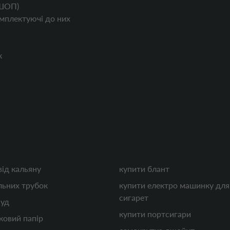
ШОП)
мплектуючі до них
к
від кальяну
купити блант
льних трубок
купити електро машинку для
сигарет
ауд
купити портсигари
ковий папір