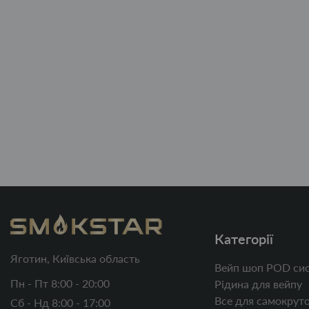
Категорії
Яготин, Київська область
Вейп шоп POD сис
Пн - Пт 8:00 - 20:00
Рідина для вейпу
Все для самокруто
Сб - Нд 8:00 - 17:00