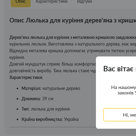
Опис
Характеристики
Відгуки
Опис Люлька для куріння дерев'яна з криш
Дерев'яна люлька для куріння з металевою кришкою завдовжк
курильних люльок. Виготовлена з натурального дерева, має вир
Відкидна металева кришка допомагає утримувати тютюн усереди
куріння.
Довгий мундштук сприяє більш комфортному охолодженню диму
Вас вітає
довговічність виробу. Така люлька стане чудовим вибором як д
Характеристики:
На нашому 
Матеріал
: натуральне дерево
законів 
Довжина
: 39 см
Тип
: люлька для куріння
Ні, м
Країна виробництва
: Україна