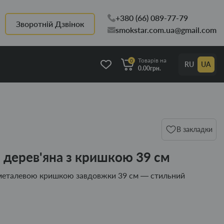
+380 (66) 089-77-79
Зворотній Дзвінок
smokstar.com.ua@gmail.com
Товарів на
0
RU
UA
0.00грн.
В закладки
 дерев'яна з кришкою 39 см
з металевою кришкою завдовжки 39 см — стильний