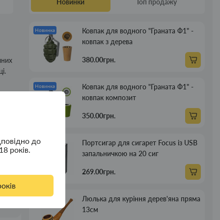
Новинки
Топ продажу
Ковпак для водного "Граната Ф1" -
Новинка
ковпак з дерева
380.00грн.
чних
і.
Ковпак для водного "Граната Ф1" -
Новинка
ковпак композит
д і
350.00грн.
дповідно до
Портсигар для сигарет Focus із USB
Новинка
18 років.
запальничкою на 20 сиг
269.00грн.
років
Люлька для куріння дерев'яна пряма
Новинка
13см