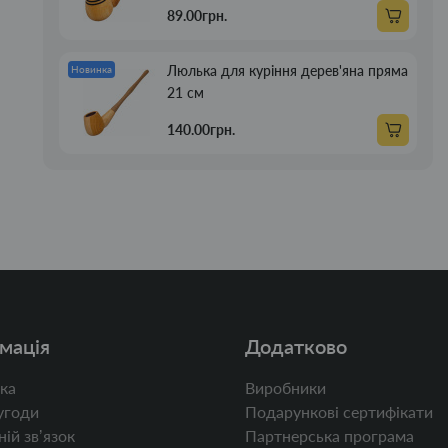
89.00грн.
Люлька для куріння дерев'яна пряма
Новинка
21 см
140.00грн.
мація
Додатково
ка
Виробники
угоди
Подарункові сертифікати
ій звʼязок
Партнерська програма