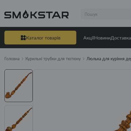
Каталог товарів
Акції
Новини
Доставка
Головна
Курильні трубки для тютюну
Люлька для куріння де