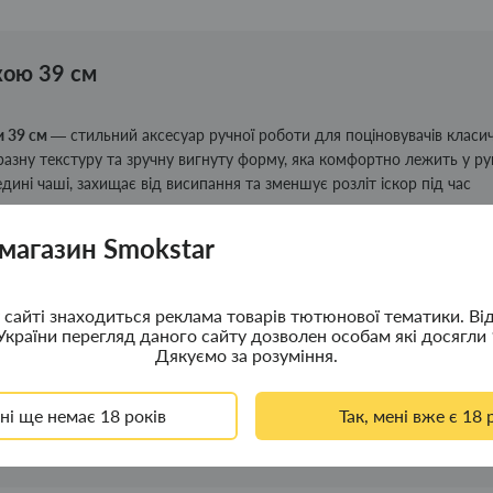
кою 39 см
и 39 см
— стильний аксесуар ручної роботи для поціновувачів класи
азну текстуру та зручну вигнуту форму, яка комфортно лежить у руц
ні чаші, захищає від висипання та зменшує розліт іскор під час
, а якісна обробка деревини забезпечує приємний зовнішній вигля
 магазин Smokstar
ля особистого використання, так і як оригінальний подарунок.
сайті знаходиться реклама товарів тютюнової тематики. Ві
України перегляд даного сайту дозволен особам які досягли 
Дякуємо за розуміння.
ені ще немає 18 років
Так, мені вже є 18 