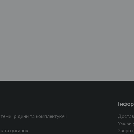
Інфор
теми, рідини та комплектуючі
Достав
Умови 
к та цигарок
Зворотн