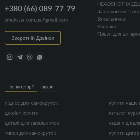
HEADSHOP (ХЕД
+380 (66) 089-77-79
Запальнички та ко
Запальнички
smokstar.com.ua@gmail.com
Ковпаки
Гільзи для цигаро
Зворотній Дзвінок
Топ категорії
Товари
піднос для самокруток
купити чашу 
джоінт купити
каталог кури
деталі для запальничок
чаша під кал
типси для самокруток
купити цигар