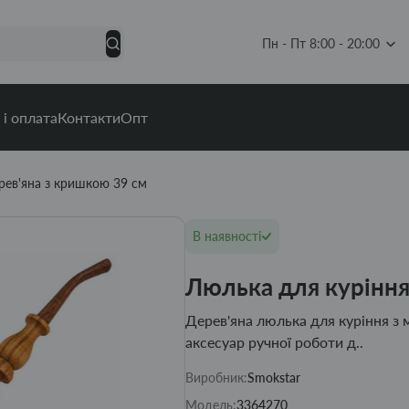
Пн - Пт 8:00 - 20:00
 і оплата
Контакти
Опт
рев'яна з кришкою 39 см
В наявності
Люлька для куріння
Дерев'яна люлька для куріння 
аксесуар ручної роботи д..
Виробник:
Smokstar
Модель:
3364270