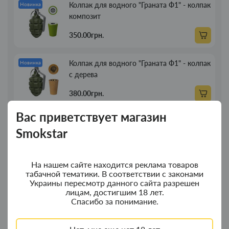
Колпак для водного "Граната Ф1" - колпак
Новинка
композит
350.00грн.
Колпак для водного "Граната Ф1" - колпак
Новинка
с дерева
380.00грн.
Вас приветствует магазин
Портсигар для сигарет Focus з USB
Новинка
Smokstar
зажигалкой 20 сиг
269.00грн.
На нашем сайте находится реклама товаров
табачной тематики. В соответствии с законами
Трубка для курения деревянная прямая
Новинка
Украины пересмотр данного сайта разрешен
13см
лицам, достигшим 18 лет.
Спасибо за понимание.
89.00грн.