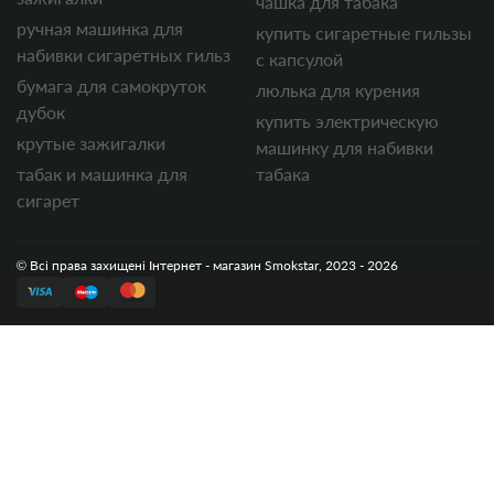
чашка для табака
ручная машинка для
купить сигаретные гильзы
набивки сигаретных гильз
с капсулой
бумага для самокруток
люлька для курения
дубок
купить электрическую
крутые зажигалки
машинку для набивки
табак и машинка для
табака
сигарет
© Всі права захищені Інтернет - магазин Smokstar, 2023 - 2026