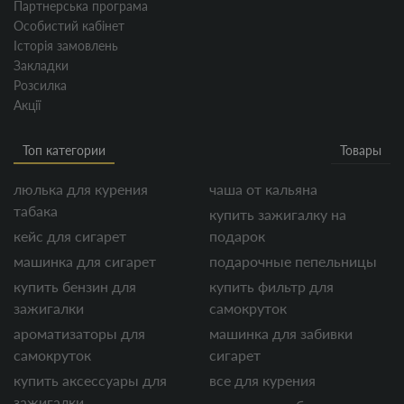
Партнерська програма
Особистий кабінет
Історія замовлень
Закладки
Розсилка
Акції
Топ категории
Товары
люлька для курения
чаша от кальяна
табака
купить зажигалку на
кейс для сигарет
подарок
машинка для сигарет
подарочные пепельницы
купить бензин для
купить фильтр для
зажигалки
самокруток
ароматизаторы для
машинка для забивки
самокруток
сигарет
купить аксессуары для
все для курения
зажигалки