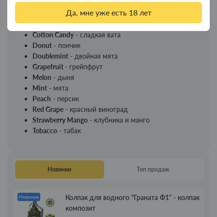
Cola
- кола
Да, мне уже есть 18 лет
Cold Kiwi
- киви с холодком
Cold Lemon
- лимон с холодком
Cotton Candy
- сладкая вата
Donut
- пончик
Doublemint
- двойная мята
Grapefruit
- грейпфрут
Melon
- дыня
Mint
- мята
Peach
- персик
Red Grape
- красный виноград
Strawberry Mango
- клубника и манго
Tobacco
- табак
Новинки
Топ продаж
Колпак для водного "Граната Ф1" - колпак
Новинка
композит