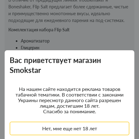
Boneshaker, Flip Salt предлагает более сдержанные, чистые
и преимущественно монотонные вкусы, идеально
подходящие для ежедневного парения на под-системах.
Комплектация набора Flip Salt
Ароматизатор
Глицерин
Бустер
Вас приветствует магазин
Как приготовить жидкость Flip Salt Добавьте бустер в
Smokstar
премикс (если нужна крепость; для нулевки пропустите).
Влейте глицерин. Встряхните флакон до полного
смешивания. Оставьте жидкость настояться от 3 часов в
На нашем сайте находится реклама товаров
тёмном прохладном месте. Готово — можно
табачной тематики. В соответствии с законами
Украины пересмотр данного сайта разрешен
использовать!
лицам, достигшим 18 лет.
Вкусовая бинейка бренда
Спасибо за понимание.
Apple
- яблоко
Banana
- банан
Нет, мне еще нет 18 лет
Cereals
- сухой завтрак