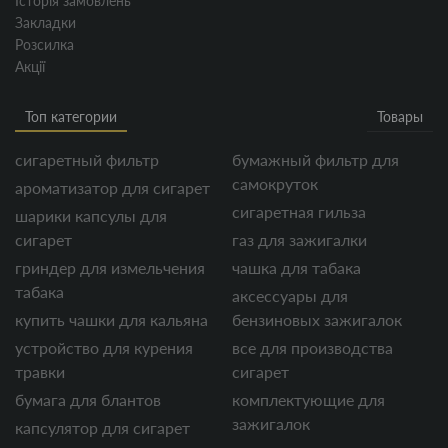
Історія замовлень
Закладки
Розсилка
Акції
Топ категории
Товары
сигаретный фильтр
бумажный фильтр для
самокруток
ароматизатор для сигарет
сигаретная гильза
шарики капсулы для
сигарет
газ для зажигалки
гриндер для измельчения
чашка для табака
табака
аксессуары для
купить чашки для кальяна
бензиновых зажигалок
устройство для курения
все для производства
травки
сигарет
бумага для блантов
комплектующие для
зажигалок
капсулятор для сигарет