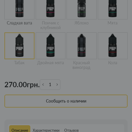
Сладкая вата
Пончик с
Яблоко
Мята
клубникой
Табак
Двойная мята
Красный
Кола
виноград
270.00грн.
Сообщить о наличии
Описание
Характеристики
Отзывов