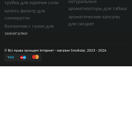
натуральные
трубка для курения соли
ароматизаторы для табака
купить фильтр для
ароматические капсулы
самокруток
для сигарет
баллончик с газом для
зажигалки
© Всі права захищені Інтернет - магазин Smokstar, 2023 - 2026