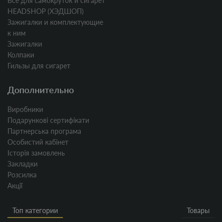
Все для самокруток и сигарет
HEADSHOP (ХЭДШОП)
Зажигалки и комплектующие
к ним
Зажигалки
Колпаки
Гильзы для сигарет
Дополнительно
Виробники
Подарункові сертифікати
Партнерська програма
Особистий кабінет
Історія замовлень
Закладки
Розсилка
Акції
Топ категории
Товары