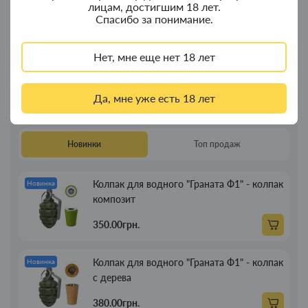
лицам, достигшим 18 лет.
Длина: 110 мм
Спасибо за понимание.
Количество: 4 шт в пачке
Тип: ароматизированные конопляные бланты
Нет, мне еще нет 18 лет
KingPin Hemp Wraps Laid Back
— отличный выбор для тех,
кто хочет добавить яркие тропические нотки и
Да, мне уже есть 18 лет
экзотический аромат в процесс курения
Новинки
Топ продаж
Колпак для водного "Граната Ф1" - колпак
Новинка
композит
350.00грн.
Колпак для водного "Граната Ф1" - колпак
Новинка
с дерева
380.00грн.