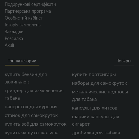
Подарункові сертифікати
Партнерська програма
Особистий кабінет
Історія замовлень
Закладки
Розсилка
Акції
Топ категории
Товары
купить бензин для
купить портсигары
зажигалок
наборы для самокруток
гриндер для измельчения
металлические подносы
табака
для табака
наперсток для курения
капсулы для хитсов
станок для самокруток
шарики капсулы для
купить всё для самокруток
сигарет
купить чашу от кальяна
дробилка для табака