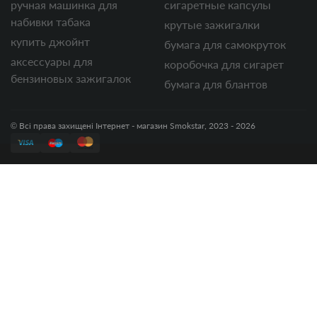
ручная машинка для
сигаретные капсулы
набивки табака
крутые зажигалки
купить джойнт
бумага для самокруток
аксессуары для
коробочка для сигарет
бензиновых зажигалок
бумага для блантов
© Всі права захищені Інтернет - магазин Smokstar, 2023 - 2026