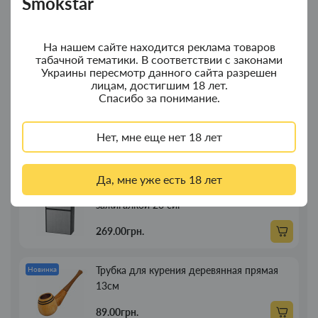
Smokstar
Колпак для водного "Граната Ф1" - колпак
Новинка
композит
На нашем сайте находится реклама товаров
табачной тематики. В соответствии с законами
350.00грн.
Украины пересмотр данного сайта разрешен
лицам, достигшим 18 лет.
Спасибо за понимание.
Колпак для водного "Граната Ф1" - колпак
Новинка
с дерева
Нет, мне еще нет 18 лет
380.00грн.
Да, мне уже есть 18 лет
Портсигар для сигарет Focus з USB
Новинка
зажигалкой 20 сиг
269.00грн.
Трубка для курения деревянная прямая
Новинка
13см
89.00грн.