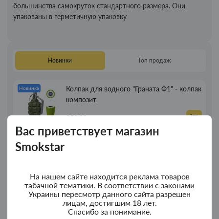
большинства самокруток стандартного размера. Они
упакованы в герметичную упаковку
П
е
Новинки
Топ продаж
р
в
Колпак для водного "Граната Ф1" - колпак
Новинка
о
композит
и
с
350.00грн.
т
Вас приветствует магазин
о
Smokstar
Колпак для водного "Граната Ф1" - колпак
Новинка
ч
с дерева
н
и
380.00грн.
На нашем сайте находится реклама товаров
к
табачной тематики. В соответствии с законами
:
Украины пересмотр данного сайта разрешен
h
Портсигар для сигарет Focus з USB
Новинка
лицам, достигшим 18 лет.
Спасибо за понимание.
t
зажигалкой 20 сиг