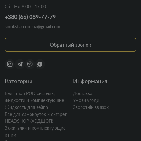
/
Сб - Нд 8:00 - 17:00
r
+380 (66) 089-77-79
u
smokstar.com.ua@gmail.com
/
f
y
Обратный звонок
l
t
r
y
-
Категории
Информация
d
l
Вейп шоп POD системы,
Доставка
y
жидкости и комплектующие
Умови угоди
a
Жидкость для вейпа
Зворотній звʼязок
-
Все для самокруток и сигарет
s
HEADSHOP (ХЭДШОП)
a
Зажигалки и комплектующие
m
к ним
o