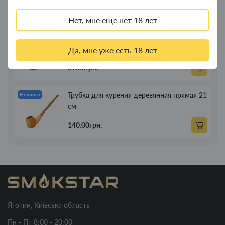
t
269.00грн.
p
Нет, мне еще нет 18 лет
s
:
Трубка для курения деревянная прямая
Новинка
/
13см
Да, мне уже есть 18 лет
/
89.00грн.
s
m
o
Трубка для курения деревянная прямая 21
Новинка
k
см
s
t
140.00грн.
a
r
.
c
o
m
.
Яготин, Київська область
u
Пн - Пт 8:00 - 20:00
a