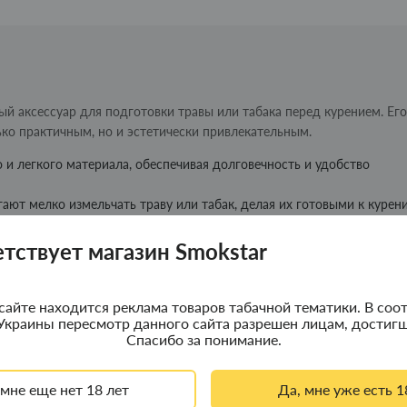
ный аксессуар для подготовки травы или табака перед курением. Его
ько практичным, но и эстетически привлекательным.
 и легкого материала, обеспечивая долговечность и удобство
ают мелко измельчать траву или табак, делая их готовыми к курен
 делают его простым в использовании и хранении.
элегантный и загадочный вид, который будет привлекать внимание
етствует магазин Smokstar
я тех, кто ценит удобство, стиль и качество в аксессуарах для куре
сайте находится реклама товаров табачной тематики. В соот
Украины пересмотр данного сайта разрешен лицам, достигш
Спасибо за понимание.
 мне еще нет 18 лет
Да, мне уже есть 1