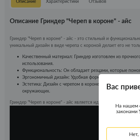
Описание
Характеристики
Отзывов
Описание Гриндер "Череп в короне" - айс
Гриндер "Череп в короне" - айс - это стильный и функциональ
уникальный дизайн в виде черепа с короной делает его не тол
Качественный материал: Гриндер изготовлен из прочного
использования.
Функциональность: Он обладает резцами, которые помог
Эргономичный дизайн: Удобная форма и размер гриндера
Эстетика: Дизайн с черепом в короне придает гриндеру 
Вас прив
окружающих.
Гриндер "Череп в короне" - айс является идеальным выбором дл
На нашем 
законами 
Нет,