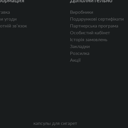
формация
Дополнительно
авка
Виробники
и угоди
Подарункові сертифікати
отній звʼязок
Партнерська програма
Особистий кабінет
Історія замовлень
Закладки
Розсилка
Акції
капсулы для сигарет