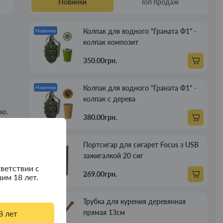
Новинки
Топ продаж
Колпак для водного "Граната Ф1" -
Новинка
колпак композит
350.00грн.
Колпак для водного "Граната Ф1" -
Новинка
колпак с дерева
ию.
380.00грн.
Портсигар для сигарет Focus з USB
Новинка
зажигалкой 20 сиг
ния.
ветствии с
269.00грн.
им 18 лет.
Трубка для курения деревянная
Новинка
прямая 13см
8 лет