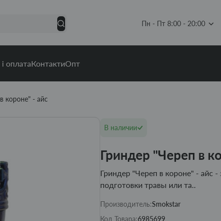
Пн - Пт 8:00 - 20:00
 і оплата
Контакти
Опт
в короне" - айс
В наличии
Гриндер "Череп в ко
Гриндер "Череп в короне" - айс 
подготовки травы или та..
Производитель:
Smokstar
Код Товара:
6985699