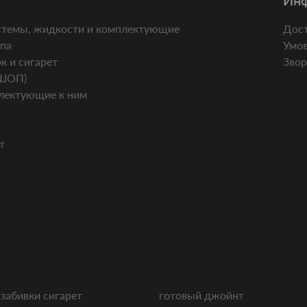
Ин
стемы, жидкости и комплектующие
Дост
па
Умов
к и сигарет
Звор
ШОП)
лектующие к ним
т
забивки сигарет
готовый джойнт