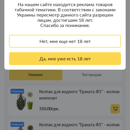
На нашем сайте находится реклама товаров
идеален для новичков.
табачной тематики. В соответствии с законами
Полная совместимость с под-системами Vaporesso
Украины пересмотр данного сайта разрешен
XROS.
лицам, достигшим 18 лет.
Спасибо за понимание.
Как заправить
Снимите мундштук, залейте жидкость до 2/3 объёма,
Нет, мне еще нет 18 лет
оставьте на 3–5 минут для пропитки ваты и установите
картридж обратно до щелчка. Используйте жидкости на
солевом никотине для оптимального вкуса.
Да, мне уже есть 18 лет
Новинки
Топ продаж
Колпак для водного "Граната Ф1" - колпак
Новинка
композит
350.00грн.
Колпак для водного "Граната Ф1" - колпак
Новинка