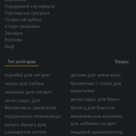
Подарункові сертифікати
Партнерська програма
Особистий кабінет
Історія замовлень
Закладки
Розсилка
Акції
Топ категории
Товары
коробка для сигарет
детали для зажигалок
чашка для табака
баллончик с газом для
зажигалки
машинка для сигарет
аксессуары для бонга
аксессуары для
бензиновых зажигалок
бумага для блантов
подарочные пепельницы
механическая машинка
для набивки сигарет
купить бумагу для
самокруток оптом
пищевой ароматизатор