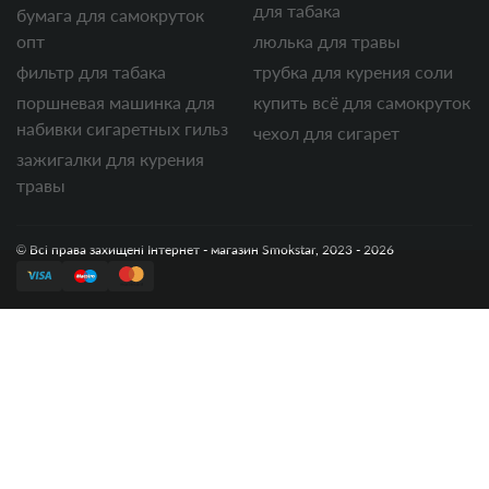
для табака
бумага для самокруток
опт
люлька для травы
фильтр для табака
трубка для курения соли
поршневая машинка для
купить всё для самокруток
набивки сигаретных гильз
чехол для сигарет
зажигалки для курения
травы
© Всі права захищені Інтернет - магазин Smokstar, 2023 - 2026