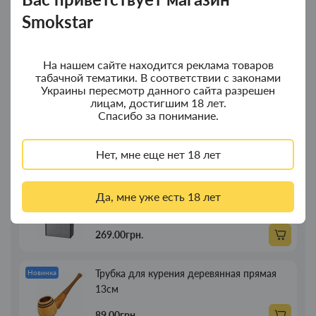
Smokstar
Колпак для водного "Граната Ф1" - колпак
Новинка
композит
На нашем сайте находится реклама товаров
350.00грн.
табачной тематики. В соответствии с законами
Украины пересмотр данного сайта разрешен
лицам, достигшим 18 лет.
Колпак для водного "Граната Ф1" - колпак
Новинка
Спасибо за понимание.
с дерева
Нет, мне еще нет 18 лет
380.00грн.
Портсигар для сигарет Focus з USB
Новинка
Да, мне уже есть 18 лет
зажигалкой 20 сиг
269.00грн.
Трубка для курения деревянная прямая
Новинка
13см
89.00грн.