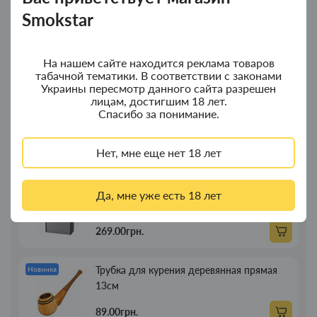
Smokstar
Колпак для водного "Граната Ф1" - колпак
Новинка
композит
На нашем сайте находится реклама товаров
350.00грн.
табачной тематики. В соответствии с законами
Украины пересмотр данного сайта разрешен
лицам, достигшим 18 лет.
Колпак для водного "Граната Ф1" - колпак
Новинка
Спасибо за понимание.
с дерева
380.00грн.
Нет, мне еще нет 18 лет
Портсигар для сигарет Focus з USB
Новинка
Да, мне уже есть 18 лет
зажигалкой 20 сиг
269.00грн.
Трубка для курения деревянная прямая
Новинка
13см
89.00грн.