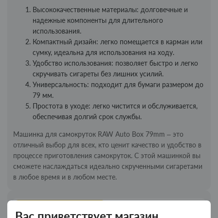
Высококачественные материалы: долговечные и
надежные компоненты для длительного
использования.
Компактный дизайн: легко помещается в карман или
сумку, идеальна для использования на ходу.
Удобство использования: позволяет быстро и легко
скручивать сигареты без лишних усилий.
Универсальность: подходит для бумаги размером до
79 мм.
Простота в уходе: легко чистится и обслуживается,
обеспечивая долгий срок службы.
Машинка для самокруток RAW Auto Box 79mm – это
отличный выбор для всех, кто ценит качество и удобство в
процессе приготовления самокруток. С этой машинкой вы
сможете наслаждаться идеально скрученными сигаретами
в любое время и в любом месте.
Новинки
Топ продаж
Вас приветствует магазин