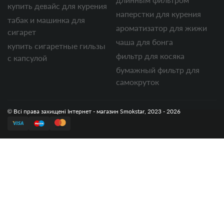
купить девайс для курения
наперстки для курения
табак и машинка для
ароматизатор для жижи
сигарет
чаша для бонга
купить сигаретные гильзы
фильтр для косяка
с капсулой
бумажный фильтр для
самокруток
© Всі права захищені Інтернет - магазин Smokstar, 2023 - 2026