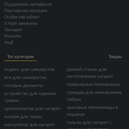
Подарункові сертифікати
Партнерська програма
Особистий кабінет
Історія замовлень
Закладки
Розсилка
Акції
Топ категории
Товары
поднос для самокруток
ручной станок для
изготовления сигарет
все для самокруток
прикольные пепельницы
готовые джоинты
гриндер для измельчения
устройство для курения
табака
травки
красивые пепельницы в
ароматизатор для сигарет
подарок
колпак для травы
гильзы для сигарет с
капсулятор для сигарет
длинным фильтром