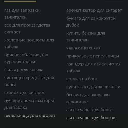
газ для заправки
ароматизатор для сигарет
зажигалки
бумага для самокруток
все для производства
дубок
сигарет
купить бензин для
железные подносы для
зажигалки
табака
чаша от кальяна
приспособление для
прикольные пепельницы
курения травы
гриндер для измельчения
фильтр для косяка
табака
чистящее средство для
колпак на бонг
бонга
купить газ для зажигалки
станок для сигарет
бензин для заправки
лучшие ароматизаторы
зажигалок
для табака
аксессуары для бонга
пепельница для сигарет
аксессуары для бонгов