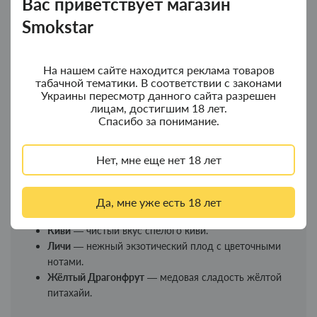
Вас приветствует магазин
встряхните. Дайте жидкости настояться 3–24 часа для
полного раскрытия вкуса.
Smokstar
Линейка вкусов Chaser For Pods
Фруктовые вкусы:
На нашем сайте находится реклама товаров
табачной тематики. В соответствии с законами
Банан
— мягкая сливочная сладость спелого банана.
Украины пересмотр данного сайта разрешен
Дыня
— сочная сладкая летняя дыня.
лицам, достигшим 18 лет.
Спасибо за понимание.
Арбуз
— натуральный вкус арбуза.
Арбуз Ментол
— арбуз с ледяным акцентом.
Манго
— спелый экзотический фрукт.
Нет, мне еще нет 18 лет
Ананас
— яркий ананас с лёгкой кислинкой.
Груша
— сладкая сочная груша.
Яблоко
— сладкое красное яблоко.
Да, мне уже есть 18 лет
Персик
— бархатный и деликатный.
Киви
— чистый вкус спелого киви.
Личи
— нежный экзотический плод с цветочными
нотами.
Жёлтый Драгонфрут
— медовая сладость жёлтой
питахайи.