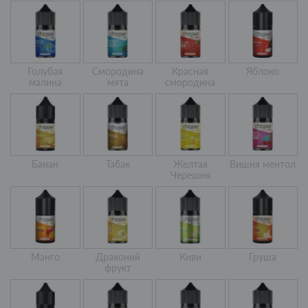
Голубая
Смородина
Красная
Яблоко
малина
мята
смородина
Банан
Табак
Желтая
Вишня ментол
Черешня
Манго
Драконий
Киви
Груша
фрукт