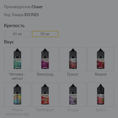
Производитель:
Chaser
Код Товара:
3557025
Крепость
65 мг
50 мг
Вкус
Четника -
Виноград
Гранат
Вишня
метол
Манго
Грейпфрут
Ягоды
Арбуз
апельсин лед