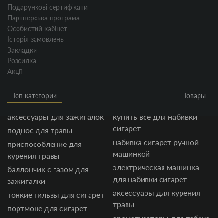
Подарункові сертифікати
Партнерська програма
Особистий кабінет
Історія замовлень
Закладки
Розсилка
Акції
Топ категории
Товары
аксессуары для зажигалок
купить все для набивки
сигарет
поднос для травы
набивка сигарет ручной
приспособление для
машинкой
курения травы
электрическая машинка
баллончик с газом для
для набивки сигарет
зажигалки
аксессуары для курения
тонкие гильзы для сигарет
травы
портмоне для сигарет
ароматизаторы для табака