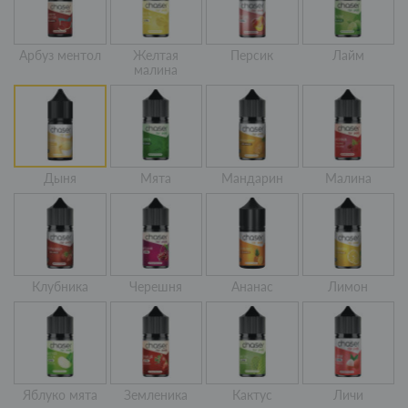
Арбуз ментол
Желтая
Персик
Лайм
малина
Дыня
Мята
Мандарин
Малина
Клубника
Черешня
Ананас
Лимон
Яблуко мята
Земленика
Кактус
Личи