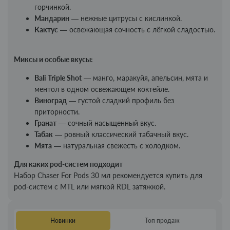
горчинкой.
Мандарин
— нежные цитрусы с кислинкой.
Кактус
— освежающая сочность с лёгкой сладостью.
Миксы и особые вкусы:
Bali Triple Shot
— манго, маракуйя, апельсин, мята и
ментол в одном освежающем коктейле.
Виноград
— густой сладкий профиль без
приторности.
Гранат
— сочный насыщенный вкус.
Табак
— ровный классический табачный вкус.
Мята
— натуральная свежесть с холодком.
Для каких pod-систем подходит
Набор Chaser For Pods 30 мл рекомендуется купить для
pod-систем с MTL или мягкой RDL затяжкой.
Новинки
Топ продаж