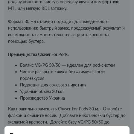
подачу жидкости, чистую передачу вкуса и комфортную
MTL или мягкую RDL затяжку.
Формат 30 мл отлично подходит для ежедневного
использования: быстрый замес, предсказуемый результат и
возможность самостоятельно настроить крепость с
помощью бустера.
Преимущества Chaser For Pods:
Баланс VG/PG 50/50 — идеален для pod-систем
Чистое раскрытие вкуса без «химического»
послевкусия
Подходит для солевого никотина
Удобный объём 30 мл
Производство Украина
Как правильно замешать Chaser For Pods 30 мл Откройте
флакон и снимите носик. Добавьте никотиновый бустер до
желаемой крепости. Долейте базу VG/PG 50/50 до
полного объёма. Плотно закройте флакон и тщательно