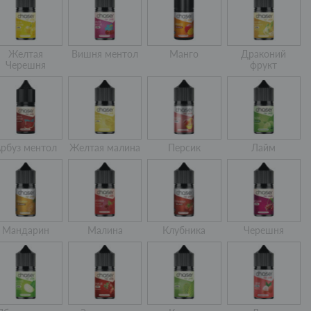
Желтая
Вишня ментол
Манго
Драконий
Черешня
фрукт
рбуз ментол
Желтая малина
Персик
Лайм
Мандарин
Малина
Клубника
Черешня