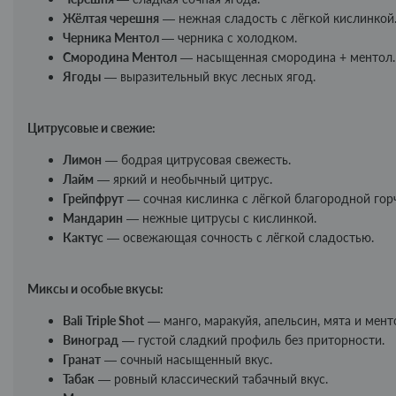
Жёлтая черешня
— нежная сладость с лёгкой кислинкой
Черника Ментол
— черника с холодком.
Смородина Ментол
— насыщенная смородина + ментол.
Ягоды
— выразительный вкус лесных ягод.
Цитрусовые и свежие:
Лимон
— бодрая цитрусовая свежесть.
Лайм
— яркий и необычный цитрус.
Грейпфрут
— сочная кислинка с лёгкой благородной гор
Мандарин
— нежные цитрусы с кислинкой.
Кактус
— освежающая сочность с лёгкой сладостью.
Миксы и особые вкусы:
Bali Triple Shot
— манго, маракуйя, апельсин, мята и мен
Виноград
— густой сладкий профиль без приторности.
Гранат
— сочный насыщенный вкус.
Табак
— ровный классический табачный вкус.