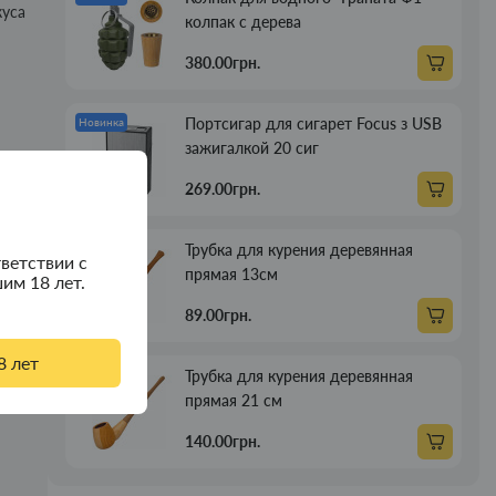
куса
колпак с дерева
380.00грн.
Портсигар для сигарет Focus з USB
Новинка
зажигалкой 20 сиг
269.00грн.
Трубка для курения деревянная
Новинка
ветствии с
прямая 13см
им 18 лет.
89.00грн.
8 лет
Трубка для курения деревянная
Новинка
прямая 21 см
140.00грн.