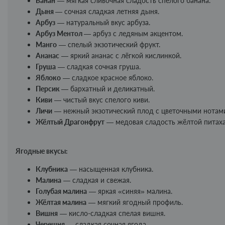
Банан
— мягкая сливочная сладость спелого банана.
Дыня
— сочная сладкая летняя дыня.
Арбуз
— натуральный вкус арбуза.
Арбуз Ментол
— арбуз с ледяным акцентом.
Манго
— спелый экзотический фрукт.
Ананас
— яркий ананас с лёгкой кислинкой.
Груша
— сладкая сочная груша.
Яблоко
— сладкое красное яблоко.
Персик
— бархатный и деликатный.
Киви
— чистый вкус спелого киви.
Личи
— нежный экзотический плод с цветочными нотам
Жёлтый Драгонфрут
— медовая сладость жёлтой питаха
Ягодные вкусы:
Клубника
— насыщенная клубника.
Малина
— сладкая и свежая.
Голубая малина
— яркая «синяя» малина.
Жёлтая малина
— мягкий ягодный профиль.
Вишня
— кисло-сладкая спелая вишня.
Черешня
— сладкая сочная ягода.