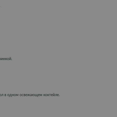
.
чинкой.
тол в одном освежающем коктейле.