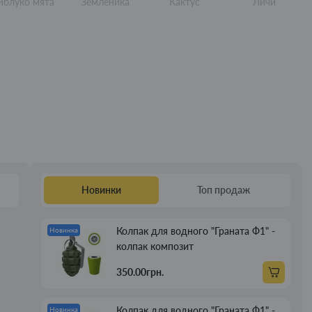
Яблуко мята
Земленика
Кактус
Личи
Новинки
Топ продаж
Колпак для водного "Граната Ф1" -
Новинка
колпак композит
350.00грн.
Колпак для водного "Граната Ф1" -
Новинка