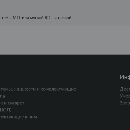
истем с MTL или мягкой RDL затяжкой.
Ин
стемы, жидкости и комплектующие
Дост
па
Умов
к и сигарет
Звор
ШОП)
лектующие к ним