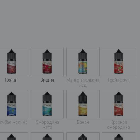
Гранат
Вишня
Манго апельсин
Грейпфрут
лед
лубая малина
Смородина
Банан
Красная
мята
смородина