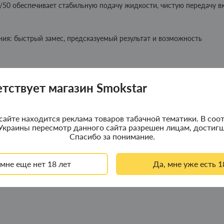
50 обеспечивает стабильную подачу жидкости, чистую передачу в
ия: быстрый замес, предсказуемый результат и возможность
етствует магазин Smokstar
сайте находится реклама товаров табачной тематики. В соот
Украины пересмотр данного сайта разрешен лицам, достигш
Спасибо за понимание.
кон и снимите носик. Добавьте никотиновый бустер до желаемой
тно закройте флакон и тщательно встряхните. Дайте жидкости
 мне еще нет 18 лет
Да, мне уже есть 1