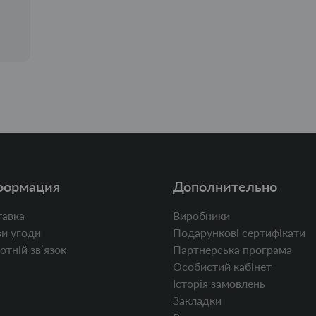
формация
Дополнительно
авка
Виробники
и угоди
Подарункові сертифікати
отній звʼязок
Партнерська програма
Особистий кабінет
Історія замовлень
Закладки