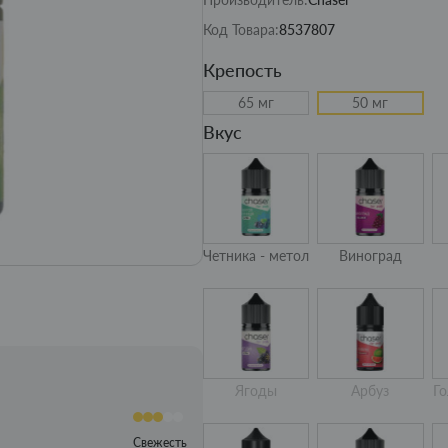
Код Товара:
8537807
Крепость
65 мг
50 мг
Вкус
Четника - метол
Виноград
Ягоды
Арбуз
Го
Свежесть