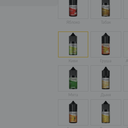
Яблоко
Табак
Киви
Груша
А
Мята
Дыня