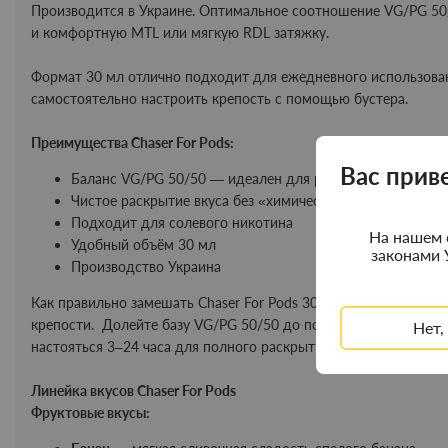
Производится в Украине. Оптимальное соотношение VG/PG 50/
и комфортную MTL или мягкую RDL затяжку.
Формат 30 мл отлично подходит для ежедневного использован
самостоятельно настроить крепость с помощью бустера.
Преимущества Chaser For Pods:
Вас прив
Баланс VG/PG 50/50 — идеален для pod-систем
Чистое раскрытие вкуса без «химического» послевкусия
Подходит для солевого никотина
На нашем 
Удобный объём 30 мл
законами 
Производство Украина
Как правильно замешать Chaser For Pods 30 мл Откройте фла
крепости. Долейте базу VG/PG 50/50 до полного объёма. Пло
Нет,
настояться 3–24 часа для полного раскрытия вкуса.
Линейка вкусов Chaser For Pods
Фруктовые вкусы: