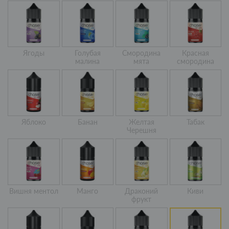
Ягоды
Голубая
Смородина
Красная
малина
мята
смородина
Яблоко
Банан
Желтая
Табак
Черешня
Вишня ментол
Манго
Драконий
Киви
фрукт