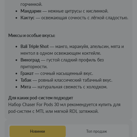
горчинкой.
Мандарин
— нежные цитрусы с кислинкой.
Кактус
— освежающая сочность с лёгкой сладостью.
Миксы и особые вкусы:
Bali Triple Shot
— манго, маракуйя, апельсин, мята и
ментол в одном освежающем коктейле.
Виноград
— густой сладкий профиль без
приторности.
Гранат
— сочный насыщенный вкус.
Табак
— ровный классический табачный вкус.
Мята
— натуральная свежесть с холодком.
Для каких pod-систем подходит
Набор Chaser For Pods 30 мл рекомендуется купить для
pod-систем с MTL или мягкой RDL затяжкой.
Новинки
Топ продаж