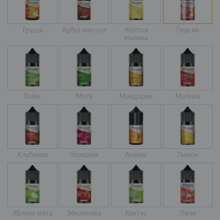
Груша
Арбуз ментол
Желтая
Персик
малина
Лайм
Мята
Мандарин
Малина
Клубника
Черешня
Ананас
Лимон
Яблуко мята
Земленика
Кактус
Личи