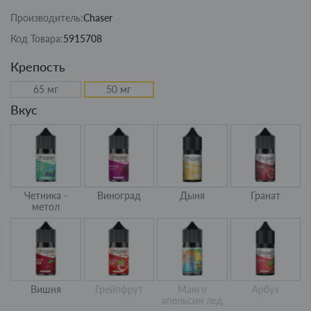
Производитель:
Chaser
Код Товара:
5915708
Крепость
65 мг
50 мг
Вкус
Четника -
Виноград
Дыня
Гранат
метол
Вишня
Грейпфрут
Манго
Арбуз
апельсин лед