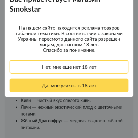
встряхните. Дайте жидкости настояться 3–24 часа для
Smokstar
полного раскрытия вкуса.
Линейка вкусов Chaser For Pods
На нашем сайте находится реклама товаров
Фруктовые вкусы:
табачной тематики. В соответствии с законами
Украины пересмотр данного сайта разрешен
Банан
— мягкая сливочная сладость спелого банана.
лицам, достигшим 18 лет.
Дыня
— сочная сладкая летняя дыня.
Спасибо за понимание.
Арбуз
— натуральный вкус арбуза.
Арбуз Ментол
— арбуз с ледяным акцентом.
Нет, мне еще нет 18 лет
Манго
— спелый экзотический фрукт.
Ананас
— яркий ананас с лёгкой кислинкой.
Груша
— сладкая сочная груша.
Да, мне уже есть 18 лет
Яблоко
— сладкое красное яблоко.
Персик
— бархатный и деликатный.
Киви
— чистый вкус спелого киви.
Личи
— нежный экзотический плод с цветочными
нотами.
Жёлтый Драгонфрут
— медовая сладость жёлтой
питахайи.