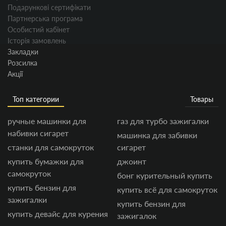
Подарункові сертифікати
Партнерська програма
Особистий кабінет
Історія замовлень
Закладки
Розсилка
Акції
Топ категории
Товары
ручные машинки для
газ для турбо зажигалки
набивки сигарет
машинка для забивки
станки для самокруток
сигарет
купить бумажки для
джоинт
самокруток
бонг курительный купить
купить бензин для
купить всё для самокруток
зажигалки
купить бензин для
купить девайс для курения
зажигалок