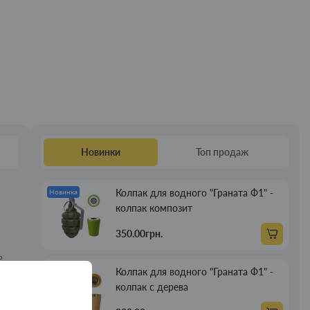
Новинки
Топ продаж
Колпак для водного "Граната Ф1" -
Новинка
колпак композит
350.00грн.
ь
Колпак для водного "Граната Ф1" -
Новинка
колпак с дерева
боту