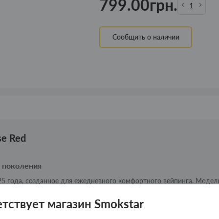
799.00грн.
Сообщить о наличии
se Red
о поколения
5 года, созданное для ежедневного комфортного вейпинга. Модел
ность и передовые технологии передачи вкуса.
етствует магазин Smokstar
4,2 × 14,1 мм) удобно лежит в руке и легко помещается в кармане.
м аккумулятором 1500 мАч, который обеспечивает длительную ра