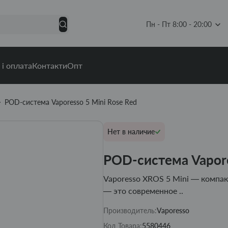
Пн - Пт 8:00 - 20:00
 і оплата
Контакти
Опт
POD-система Vaporesso 5 Mini Rose Red
Нет в наличие
POD-система Vapore
Vaporesso XROS 5 Mini — компа
— это современное ..
Производитель:
Vaporesso
Код Товара:
5580446