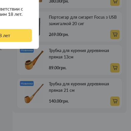
380.00грн.
а
ветствии с
им 18 лет.
Портсигар для сигарет Focus з USB
Новинка
ое
зажигалкой 20 сиг
269.00грн.
8 лет
ия.
е
Трубка для курения деревянная
Новинка
прямая 13см
89.00грн.
Трубка для курения деревянная
Новинка
прямая 21 см
140.00грн.