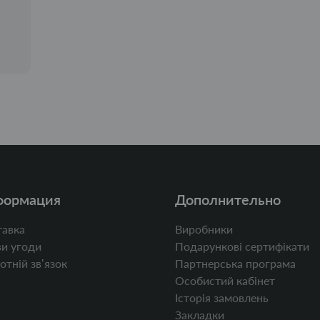
формация
Дополнительно
авка
Виробники
и угоди
Подарункові сертифікати
отній звʼязок
Партнерська програма
Особистий кабінет
Історія замовлень
Закладки