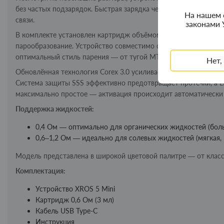
без частых подзарядок. Быстрая зарядка через USB Type-C (5V/
На нашем 
связи.
законами 
В комплекте установлен картридж объёмом 3 мл с сопротивл
парообразование. Устройство совместимо со всей линейкой ка
оптимальный стиль парения — от тугой MTL до более свободн
Нет,
Обновлённая технология Corex 3.0 усиливает вкус до 40%, де
Система защиты SSS эффективно предотвращает протечки, а L
максимально простое — активация происходит автоматически п
Поддержка жидкостей:
0,4 Ом — оптимально для органических жидкостей (боль
0,6–1,2 Ом — идеально для солевых жидкостей (мягкая, 
Модель представлена в широкой цветовой палитре — от класс
Комплектация:
Устройство XROS 5 Mini
Картридж 0,6 Ом (3 мл)
Кабель USB Type-C
Инструкция