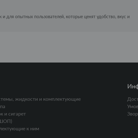
 и для опытных пользователей, которые ценят удобство, вкус и
Ин
стемы, жидкости и комплектующие
Дост
па
Умов
к и сигарет
Звор
ШОП)
лектующие к ним