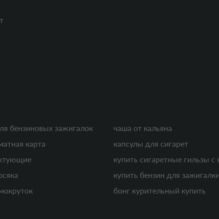
т
ля бензиновых зажигалок
чаша от кальяна
матная карта
капсулы для сигарет
ектующие
купить сигаретные гильзы с 
осяка
купить бензин для зажигалк
мокруток
бонг курительный купить