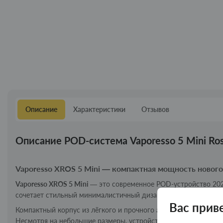
Описание
Характеристики
Отзывов
Описание POD-система Vaporesso 5 Mini Ro
Vaporesso XROS 5 Mini — компактная мощность новог
Vaporesso XROS 5 Mini
— это современное POD-устройство 202
сочетает стильный минималистичный дизайн, высокую автоном
Вас прив
Компактный корпус из лёгкого и прочного алюминия (110,5 × 2
Несмотря на небольшие размеры, устройство оснащено мощны