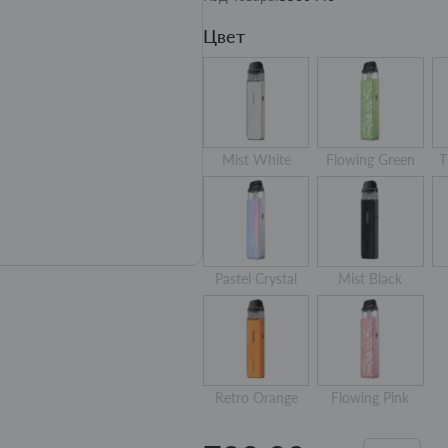
Цвет
Mist White
Flowing Green
T
Pastel Crystal
Mist Black
Retro Orange
Flowing Pink