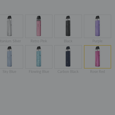
itanium Silver
Retro Pink
Black
Purple
Sky Blue
Flowing Blue
Carbon Black
Rose Red