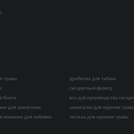
т
я травы
дробилка для табака
с
сигаретный фильтр
я бонга
все для производства сигаре
зин для зажигалок
зажигалка для курения трав
я машинка для набивки
люлька для курения травы