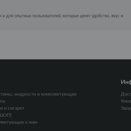
 и для опытных пользователей, которые ценят удобство, вкус и
Ин
стемы, жидкости и комплектующие
Дост
па
Умов
к и сигарет
Звор
ШОП)
лектующие к ним