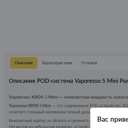
Описание
Характеристики
Отзывов
Описание POD-система Vaporesso 5 Mini Pur
Vaporesso XROS 5 Mini — компактная мощность новог
Vaporesso XROS 5 Mini
— это современное POD-устройство 202
сочетает стильный минималистичный дизайн, высокую автоном
Вас прив
Компактный корпус из лёгкого и прочного алюминия (110,5 × 2
Несмотря на небольшие размеры, устройство оснащено мощны