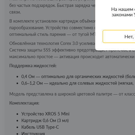
без частых подзарядок. Быстрая зарядка через USB Type-C (5V/
На нашем 
связи.
законами 
В комплекте установлен картридж объёмом 3 мл с сопротивл
парообразование. Устройство совместимо со всей линейкой ка
оптимальный стиль парения — от тугой MTL до более свободн
Нет,
Обновлённая технология Corex 3.0 усиливает вкус до 40%, де
Система защиты SSS эффективно предотвращает протечки, а L
максимально простое — активация происходит автоматически п
Поддержка жидкостей:
0,4 Ом — оптимально для органических жидкостей (боль
0,6–1,2 Ом — идеально для солевых жидкостей (мягкая, 
Модель представлена в широкой цветовой палитре — от класс
Комплектация:
Устройство XROS 5 Mini
Картридж 0,6 Ом (3 мл)
Кабель USB Type-C
Инструкция