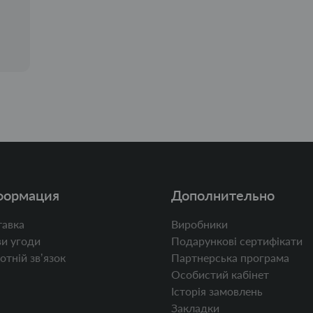
формация
Дополнительно
авка
Виробники
и угоди
Подарункові сертифікати
отній звʼязок
Партнерська програма
Особистий кабінет
Історія замовлень
Закладки