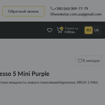
+380 (66) 089-77-79
Обратный звонок
smokstar.com.ua@gmail.com
Товарів на
0
RU
UA
0.00грн.
В закладки
sso 5 Mini Purple
ктная мощность нового поколенияVaporesso XROS 5 Mini