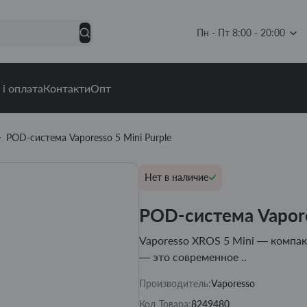
Пн - Пт 8:00 - 20:00
 і оплата
Контакти
Опт
POD-система Vaporesso 5 Mini Purple
Нет в наличие
POD-система Vapore
Vaporesso XROS 5 Mini — компа
— это современное ..
Производитель:
Vaporesso
Код Товара:
8249480