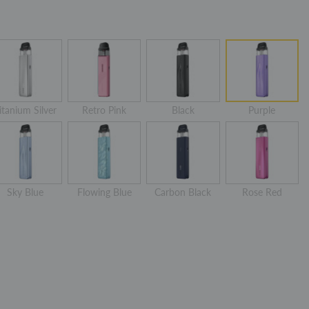
itanium Silver
Retro Pink
Black
Purple
Sky Blue
Flowing Blue
Carbon Black
Rose Red