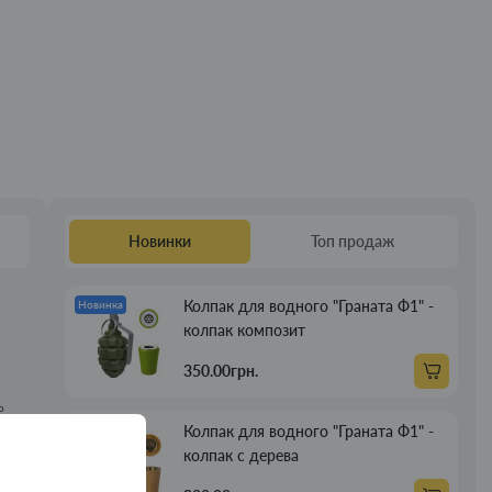
Новинки
Топ продаж
Колпак для водного "Граната Ф1" -
Новинка
колпак композит
350.00грн.
ь
Колпак для водного "Граната Ф1" -
Новинка
колпак с дерева
боту