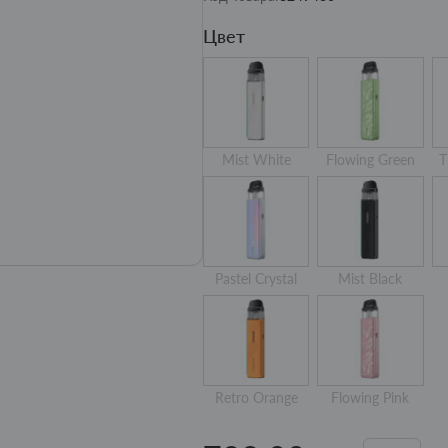
Цвет
Mist White
Flowing Green
T
Pastel Crystal
Mist Black
Retro Orange
Flowing Pink