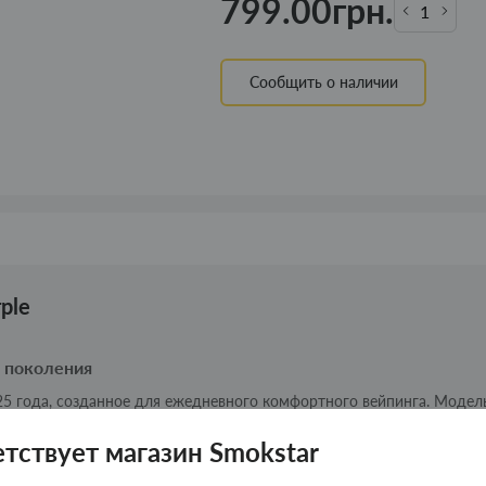
799.00грн.
Сообщить о наличии
ple
о поколения
5 года, созданное для ежедневного комфортного вейпинга. Модел
ность и передовые технологии передачи вкуса.
етствует магазин Smokstar
4,2 × 14,1 мм) удобно лежит в руке и легко помещается в кармане.
м аккумулятором 1500 мАч, который обеспечивает длительную ра