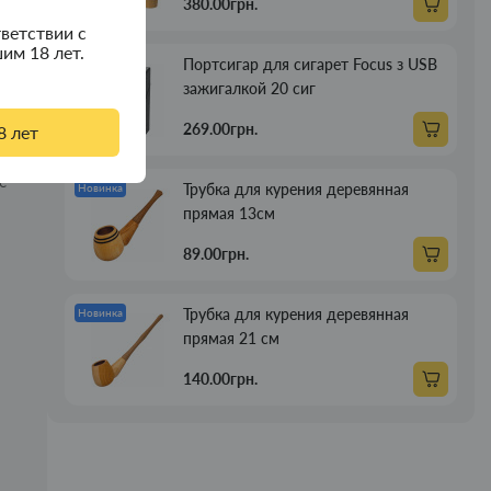
380.00грн.
а
ветствии с
им 18 лет.
Портсигар для сигарет Focus з USB
Новинка
ое
зажигалкой 20 сиг
269.00грн.
8 лет
ия.
е
Трубка для курения деревянная
Новинка
прямая 13см
89.00грн.
Трубка для курения деревянная
Новинка
прямая 21 см
140.00грн.