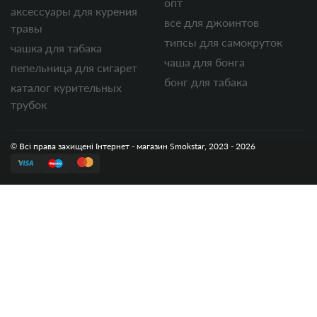
опт
аксессуары для курения
все для джоинтов
травы
типсы для самокруток
чашка для табака
чаша для бонга
пепельница для сигарет
бонг для табака
каталог курительных
трубок
© Всі права захищені Інтернет - магазин Smokstar, 2023 - 2026