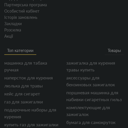
Партнерська програма
Особистий кабінет
Історія замовлень
Закладки
Розсилка
Акції
Топ категории
Товары
машинка для табака
зажигалка для курения
ручная
травы купить
наперсток для курения
аксессуары для
бензиновых зажигалок
люлька для травы
поршневая машинка для
кейс для сигарет
набивки сигаретных гильз
газ для зажигалки
комплектующие для
подарочные наборы для
зажигалок
курения
бумага для самокруток
купить газ для зажигалки