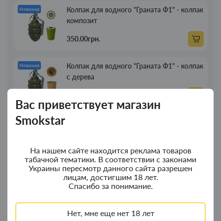
Колпак для водного "Граната Ф1" - колпак
Новинка
композит
350.00грн.
Колпак для водного "Граната Ф1" - колпак
Новинка
с дерева
380.00грн.
Вас приветствует магазин
Smokstar
Портсигар для сигарет Focus з USB
Новинка
зажигалкой 20 сиг
На нашем сайте находится реклама товаров
269.00грн.
табачной тематики. В соответствии с законами
Украины пересмотр данного сайта разрешен
лицам, достигшим 18 лет.
Трубка для курения деревянная прямая
Новинка
Спасибо за понимание.
13см
89.00грн.
Нет, мне еще нет 18 лет