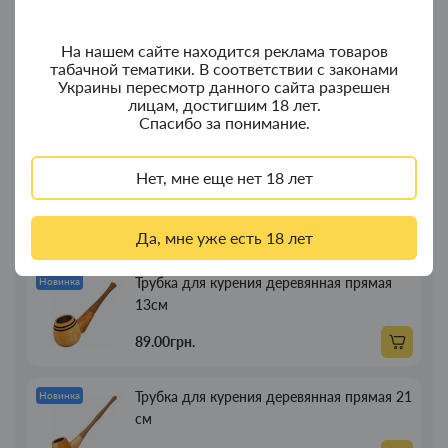
На нашем сайте находится реклама товаров
Колпак для водного "Граната Ф1" - колпак
Новинка
табачной тематики. В соответствии с законами
с дерева
Украины пересмотр данного сайта разрешен
лицам, достигшим 18 лет.
380.00грн.
Спасибо за понимание.
Портсигар для сигарет Focus з USB
Новинка
Нет, мне еще нет 18 лет
зажигалкой 20 сиг
269.00грн.
Да, мне уже есть 18 лет
Трубка для курения деревянная прямая
Новинка
13см
89.00грн.
Трубка для курения деревянная прямая 21
Новинка
см