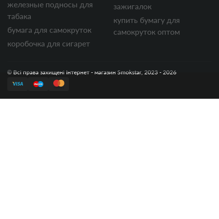
железные подносы для
зажигалок
табака
купить бумагу для
бумага для самокруток
самокруток оптом
коробочка для сигарет
© Всі права захищені Інтернет - магазин Smokstar, 2023 - 2026