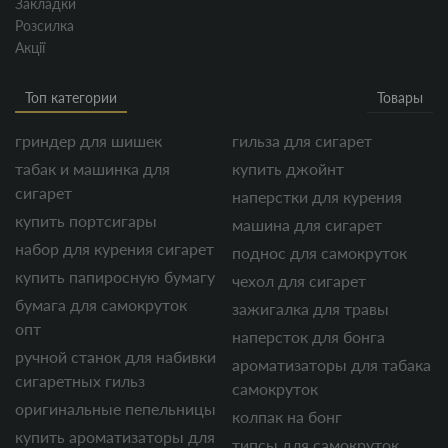
Закладки
Розсилка
Акції
Топ категории
Товары
гриндер для шишек
гильза для сигарет
табак и машинка для
купить джойнт
сигарет
наперстки для курения
купить портсигары
машина для сигарет
набор для курения сигарет
поднос для самокруток
купить папиросную бумагу
чехол для сигарет
бумага для самокруток
зажигалка для травы
опт
наперсток для бонга
ручной станок для набивки
ароматизаторы для табака
сигаретных гильз
самокруток
оригинальные пепельницы
колпак на бонг
купить ароматизаторы для
типсы для самокруток