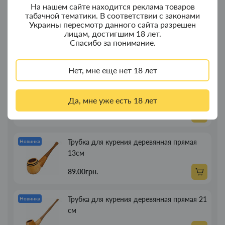
На нашем сайте находится реклама товаров
табачной тематики. В соответствии с законами
Украины пересмотр данного сайта разрешен
Колпак для водного "Граната Ф1" - колпак
Новинка
лицам, достигшим 18 лет.
с дерева
Спасибо за понимание.
380.00грн.
Нет, мне еще нет 18 лет
Портсигар для сигарет Focus з USB
Новинка
зажигалкой 20 сиг
Да, мне уже есть 18 лет
269.00грн.
Трубка для курения деревянная прямая
Новинка
13см
89.00грн.
Трубка для курения деревянная прямая 21
Новинка
см