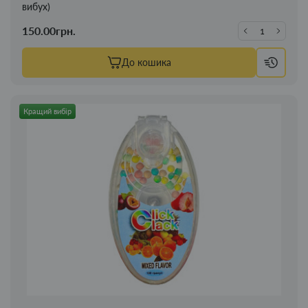
вибух)
150.00грн.
До кошика
Кращий вибір