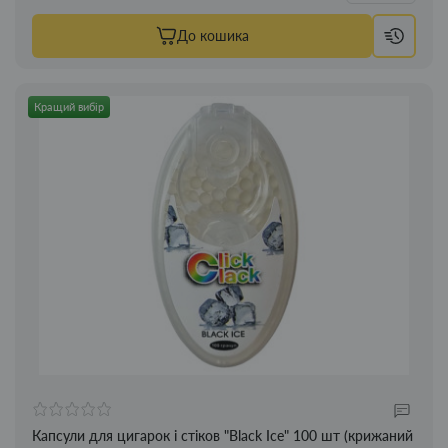
До кошика
Кращий вибір
Капсули для цигарок і стіков "Black Ice" 100 шт (крижаний