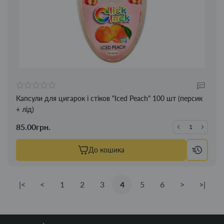
Капсули для цигарок і стіков "Iced Peach" 100 шт (персик
+ лід)
85.00грн.
До кошика
|<
<
1
2
3
4
5
6
>
>|