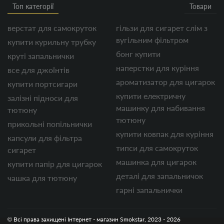
Топ категорії
Товари
верстат для самокруток
гільзи для сигарет слім з
вугільним фільтром
купити курильну трубку
бонг купити
круті запальнички
наперстки для куріння
все для джоїнтів
ароматизатор для цигарок
купити портсигари
купити електричну
залізні підноси для
машинку для набивання
тютюну
тютюну
прикольні попільнички
купити ковпак для куріння
капсули для фільтра
типси для самокруток
сигарет
машинка для цигарок
купити папір для цигарок
деталі для запальничок
чашка для тютюну
гарні запальнички
© Всі права захищені Інтернет - магазин Smokstar, 2023 - 2026