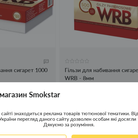
вання сигарет 1000
Гільзи для набивання сигар
WRB - 8мм
125.00грн.
 магазин Smokstar
сайті знаходиться реклама товарів тютюнової тематики. Ві
України перегляд даного сайту дозволен особам які досягли 
Дякуємо за розуміння.