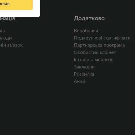
років
мація
Додатково
ка
Виробники
угоди
Подарункові сертифікати
ій звʼязок
Партнерська програма
Особистий кабінет
Історія замовлень
Закладки
Розсилка
Акції