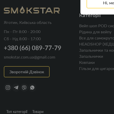
Ні, м
Категорії
Яготин, Київська область
Вейп шоп POD сис
Пн - Пт 8:00 - 20:00
Рідина для вейпу
Все для самокруто
Сб - Нд 8:00 - 17:00
HEADSHOP (ХЕД
+380 (66) 089-77-79
Запальнички та ко
Запальнички
smokstar.com.ua@gmail.com
Ковпаки
Гільзи для цигаро
Зворотній Дзвінок
Топ категорії
Товари