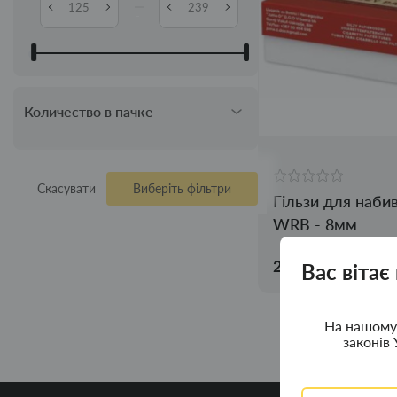
-
Количество в пачке
Скасувати
Виберіть фільтри
Гільзи для наби
WRB - 8мм
239.00грн.
Вас вітає
На нашому 
законів 