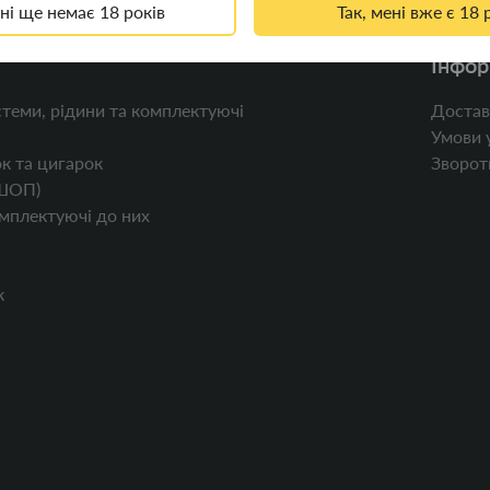
ені ще немає 18 років
Так, мені вже є 18 
Інфор
теми, рідини та комплектуючі
Достав
Умови 
к та цигарок
Зворотн
ШОП)
мплектуючі до них
к