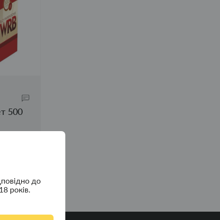
ет 500
дповідно до
18 років.