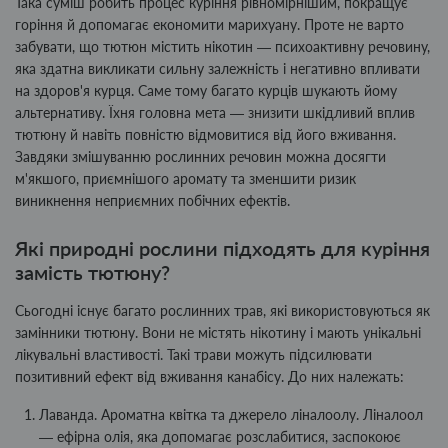
Така суміш робить процес куріння рівномірнішим, покращує
горіння й допомагає економити марихуану. Проте не варто
забувати, що тютюн містить нікотин — психоактивну речовину,
яка здатна викликати сильну залежність і негативно впливати
на здоров'я курця. Саме тому багато курців шукають йому
альтернативу. Їхня головна мета — знизити шкідливий вплив
тютюну й навіть повністю відмовитися від його вживання.
Завдяки змішуванню рослинних речовин можна досягти
м'якшого, приємнішого аромату та зменшити ризик
виникнення неприємних побічних ефектів.
Які природні рослини підходять для куріння
замість тютюну?
Сьогодні існує багато рослинних трав, які використовуються як
замінники тютюну. Вони не містять нікотину і мають унікальні
лікувальні властивості. Такі трави можуть підсилювати
позитивний ефект від вживання канабісу. До них належать:
Лаванда. Ароматна квітка та джерело ліналоолу. Ліналоол
— ефірна олія, яка допомагає розслабитися, заспокоює