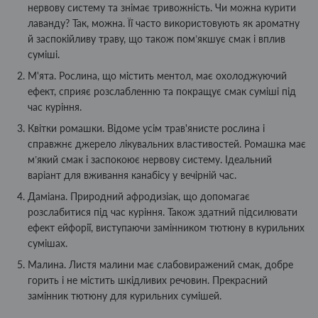
нервову систему та знімає тривожність. Чи можна курити
лаванду? Так, можна. Її часто використовують як ароматну
й заспокійливу траву, що також пом’якшує смак і вплив
суміші.
М'ята. Рослина, що містить ментол, має охолоджуючий
ефект, сприяє розслабленню та покращує смак суміші під
час куріння.
Квітки ромашки. Відоме усім трав'янисте рослина і
справжнє джерело лікувальних властивостей. Ромашка має
м’який смак і заспокоює нервову систему. Ідеальний
варіант для вживання канабісу у вечірній час.
Даміана. Природний афродизіак, що допомагає
розслабитися під час куріння. Також здатний підсилювати
ефект ейфорії, виступаючи замінником тютюну в курильних
сумішах.
Малина. Листя малини має слабовиражений смак, добре
горить і не містить шкідливих речовин. Прекрасний
замінник тютюну для курильних сумішей.