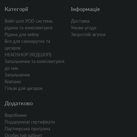
Категорії
Інформація
Вейп шоп POD системи,
Доставка
рідини та комплектуючі
Умови угоди
Рідина для вейпу
Зворотній звʼязок
Все для самокруток та
цигарок
HEADSHOP (ХЕДШОП)
Запальнички та комплектуючі
до них
Запальнички
Ковпаки
Гільзи для цигарок
Додатково
Виробники
Подарункові сертифікати
Партнерська програма
Особистий кабінет