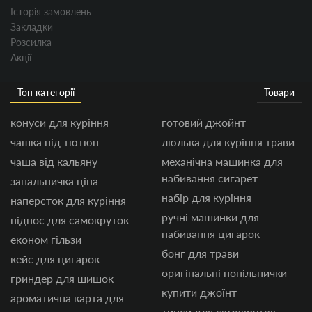
Історія замовлень
Закладки
Розсилка
Акції
Топ категорії
Товари
конуси для куріння
готовий джойнт
чашка під тютюн
люлька для куріння трави
чаша від кальяну
механічна машинка для
набивання сигарет
запальничка ціна
набір для куріння
наперсток для куріння
ручні машинки для
піднос для самокруток
набивання цигарок
економ гільзи
бонг для трави
кейс для цигарок
оригінальні попільнички
гриндер для шишок
купити джоїнт
ароматична карта для
типси для самокруток