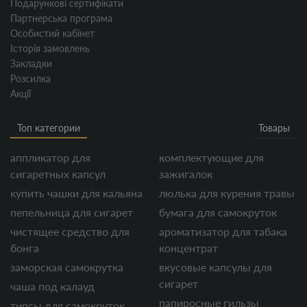
Подарункові сертифікати
Партнерська програма
Особистий кабінет
Історія замовлень
Закладки
Розсилка
Акції
Топ категории
Товары
аппликатор для
комплектующие для
сигаретных капсул
зажигалок
купить чашки для кальяна
люлька для курения травы
пепельница для сигарет
бумага для самокруток
чистящее средство для
ароматизатор для табака
бонга
концентрат
заморская самокрутка
вкусовые капсулы для
сигарет
чаша под калауд
папиросные гильзы
типсы для самокруток