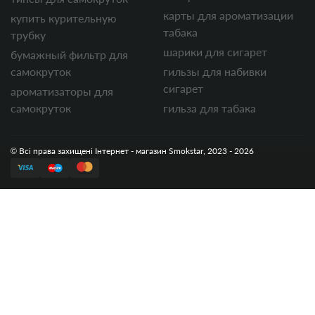
карты для ароматизации
купить курительную
табака
трубку
шарики для сигарет
бумажный фильтр для
самокруток
гильзы для набивки
сигарет
ароматизаторы для
самокруток
гильза для табака
© Всі права захищені Інтернет - магазин Smokstar, 2023 - 2026