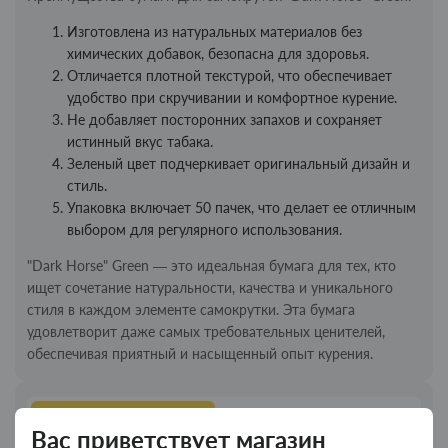
Изготовлена из натуральных материалов без
химических добавок, безопасна для здоровья.
Отличается плотной текстурой, что обеспечивает
удобство при скручивании и комфортное курение.
Не добавляет посторонних запахов и сохраняет
истинный вкус табака.
Зеленый цвет подчеркивает оригинальный дизайн и
стиль.
Упаковка включает 50 пачек, что делает ее отличным
выбором для регулярного использования.
"Dark Horse" Green — это идеальная бумага для тех, кто
ищет сочетание натуральности, качества и уникального
стиля в каждом элементе самокрутки. Эта бумага
удовлетворит даже самых требовательных ценителей,
обеспечивая приятный и насыщенный опыт курения.
Новинки
Топ продаж
Вас приветствует магазин