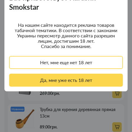
Smokstar
Колпак для водного "Граната Ф1" - колпак
Новинка
композит
На нашем сайте находится реклама товаров
350.00грн.
табачной тематики. В соответствии с законами
Украины пересмотр данного сайта разрешен
лицам, достигшим 18 лет.
Колпак для водного "Граната Ф1" - колпак
Новинка
Спасибо за понимание.
с дерева
380.00грн.
Нет, мне еще нет 18 лет
Портсигар для сигарет Focus з USB
Новинка
Да, мне уже есть 18 лет
зажигалкой 20 сиг
269.00грн.
Трубка для курения деревянная прямая
Новинка
13см
89.00грн.