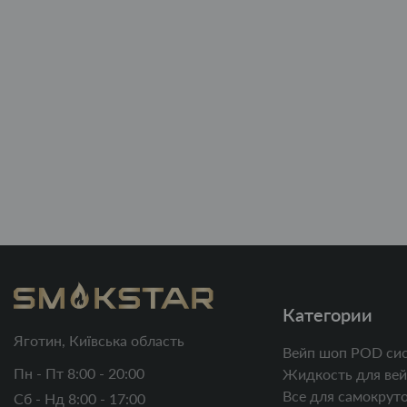
Категории
Яготин, Київська область
Вейп шоп POD си
Пн - Пт 8:00 - 20:00
Жидкость для вей
Все для самокруто
Сб - Нд 8:00 - 17:00