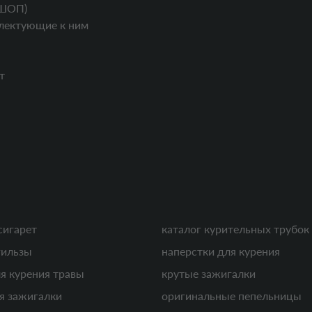
ШОП)
лектующие к ним
т
сигарет
каталог курительных трубок
гильзы
наперстки для курения
я курения травы
крутые зажигалки
ля зажигалки
оригинальные пепельницы