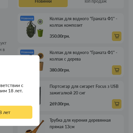
Новинки
Топ продаж
Колпак для водного "Граната Ф1" -
Новинка
колпак композит
350.00грн.
дукт
и в
Колпак для водного "Граната Ф1" -
Новинка
колпак с дерева
380.00грн.
ветствии с
Портсигар для сигарет Focus з USB
Новинка
им 18 лет.
зажигалкой 20 сиг
269.00грн.
8 лет
Трубка для курения деревянная
Новинка
прямая 13см