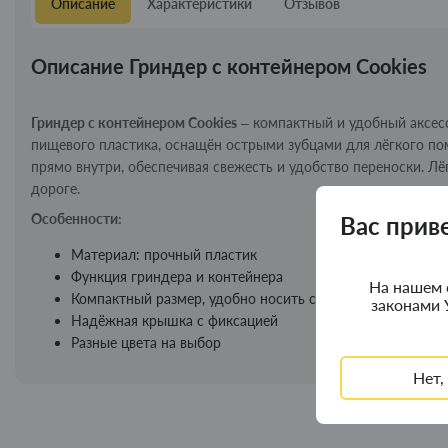
Описание
Характеристики
Отзывов
Описание Гриндер с контейнером Cookies
Гриндер с контейнером Cookies
– компактный и удобный аксесс
пищевого пластика, оснащён острыми зубцами для лёгкого по
прямо внутри, обеспечивая свежесть и удобство переноски. Л
дороге.
Особенности:
Вас прив
Материал: прочный пластик
Функция гриндера и контейнера
На нашем 
Компактный размер, удобно носить с собой
законами 
Надёжная крышка с фиксацией
Разные цвета на выбор
Нет,