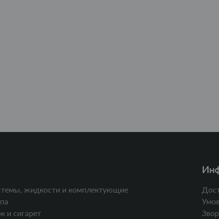
Ин
стемы, жидкости и комплектующие
Дост
па
Умов
к и сигарет
Звор