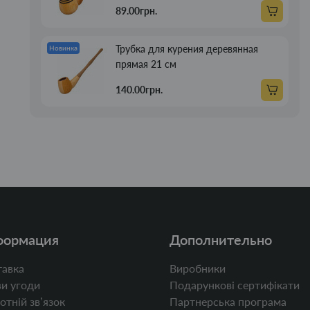
89.00грн.
Трубка для курения деревянная
Новинка
прямая 21 см
140.00грн.
формация
Дополнительно
авка
Виробники
и угоди
Подарункові сертифікати
отній звʼязок
Партнерська програма