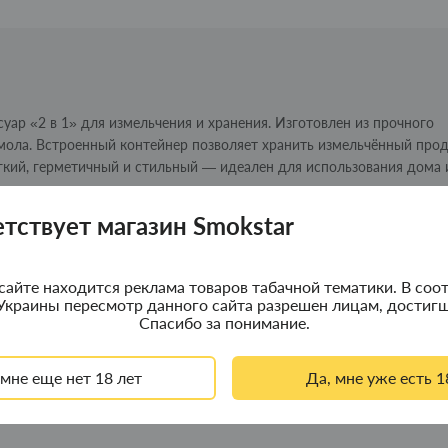
уар «2 в 1» для измельчения и хранения. Изготовлен из прочного
мола. Встроенный контейнер позволяет хранить измельчённый про
ёгкий, герметичный и стильный — идеален для использования дома 
етствует магазин Smokstar
сайте находится реклама товаров табачной тематики. В соот
Украины пересмотр данного сайта разрешен лицам, достигш
Спасибо за понимание.
 мне еще нет 18 лет
Да, мне уже есть 1