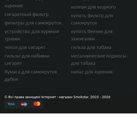
курения
колпак для водного
сигаретный фильтр
купить фильтр для
фильтры для самокруток
самокруток
устройство для курения
купить бензин для
травки
зажигалки
чехол для сигарет
гильза для табака
гильзы для набивки
металлические подносы
сигарет
для табака
бумага для самокруток
напас для курения
дубок
© Всі права захищені Інтернет - магазин Smokstar, 2023 - 2026