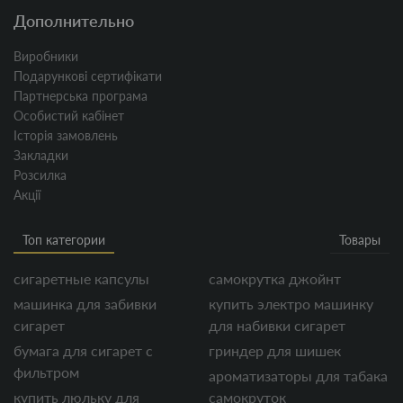
Дополнительно
Виробники
Подарункові сертифікати
Партнерська програма
Особистий кабінет
Історія замовлень
Закладки
Розсилка
Акції
Топ категории
Товары
сигаретные капсулы
самокрутка джойнт
машинка для забивки
купить электро машинку
сигарет
для набивки сигарет
бумага для сигарет с
гриндер для шишек
фильтром
ароматизаторы для табака
купить люльку для
самокруток