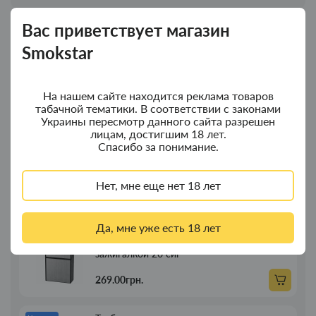
Вас приветствует магазин
Новинки
Топ продаж
Smokstar
Колпак для водного "Граната Ф1" - колпак
Новинка
композит
На нашем сайте находится реклама товаров
табачной тематики. В соответствии с законами
350.00грн.
Украины пересмотр данного сайта разрешен
лицам, достигшим 18 лет.
Спасибо за понимание.
Колпак для водного "Граната Ф1" - колпак
Новинка
с дерева
Нет, мне еще нет 18 лет
380.00грн.
Да, мне уже есть 18 лет
Портсигар для сигарет Focus з USB
Новинка
зажигалкой 20 сиг
269.00грн.