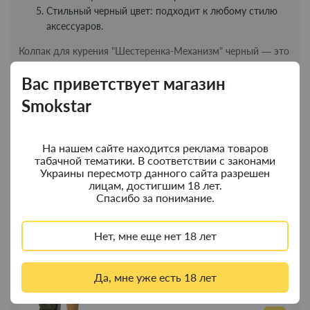
Стильный черный цвет: подходит к любому стилю
аксессуаров.
Колпак для курения "Шестеренка-Механизм" черный — это
отличное решение для тех, кто хочет добавить немного
Вас приветствует магазин
механического стиля и индивидуальности в свой
курительный процесс, обеспечивая при этом надежную
Smokstar
защиту.
На нашем сайте находится реклама товаров
Новинки
Топ продаж
табачной тематики. В соответствии с законами
Украины пересмотр данного сайта разрешен
лицам, достигшим 18 лет.
Спасибо за понимание.
Колпак для водного "Граната Ф1" - колпак
Новинка
композит
Нет, мне еще нет 18 лет
350.00грн.
Да, мне уже есть 18 лет
Колпак для водного "Граната Ф1" - колпак
Новинка
с дерева