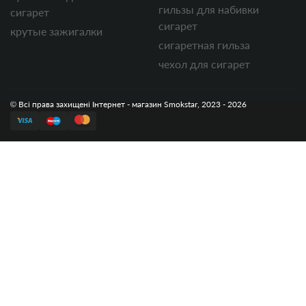
гильзы для набивки
сигарет
сигарет
крутые зажигалки
сигаретная гильза
чехол для сигарет
© Всі права захищені Інтернет - магазин Smokstar, 2023 - 2026