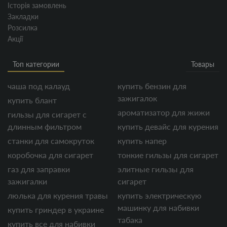
Історія замовлень
Закладки
Розсилка
Акції
Топ категории
Товары
чаша под калауд
купить бензин для
зажигалок
купить блант
ароматизатор для жижи
гильзы для сигарет с
длинным фильтром
купить девайс для курения
станки для самокруток
купить напер
коробочка для сигарет
тонкие гильзы для сигарет
газ для заправки
элитные гильзы для
зажигалки
сигарет
люлька для курения травы
купить электрическую
машинку для набивки
купить гриндер в украине
табака
купить все для набивки