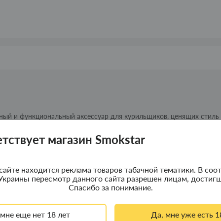
тный и функциональный аксессуар для курильщиков, ценящих стиль
печивает надежную защиту для ваших сигарет от повреждений и
етствует магазин Smokstar
тсигару необычайно стильный и современный вид, который подойд
ется, позволяя вам быстро получить доступ к сигаретам, когда это
сайте находится реклама товаров табачной тематики. В соот
й:
Украины пересмотр данного сайта разрешен лицам, достигш
Спасибо за понимание.
от повреждений;
ссуар;
 мне еще нет 18 лет
Да, мне уже есть 1
сигаретам;