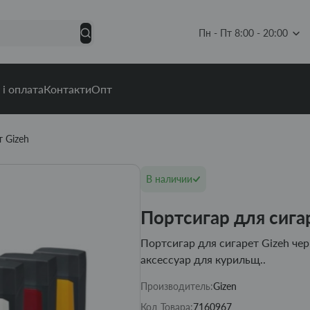
Пн - Пт 8:00 - 20:00
 і оплата
Контакти
Опт
 Gizeh
В наличии
Портсигар для сига
Портсигар для сигарет Gizeh ч
аксессуар для курильщ..
Производитель:
Gizen
Код Товара:
7160967