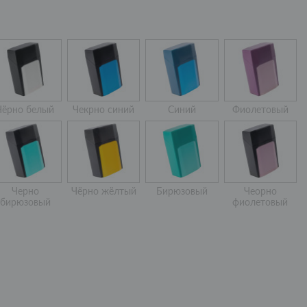
Чёрно белый
Чекрно синий
Синий
Фиолетовый
Черно
Чёрно жёлтый
Бирюзовый
Чеорно
бирюзовый
фиолетовый