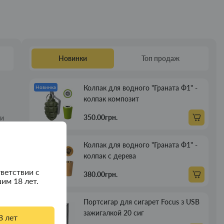
Новинки
Топ продаж
Колпак для водного "Граната Ф1" -
Новинка
колпак композит
350.00грн.
 и
ет
Колпак для водного "Граната Ф1" -
Новинка
колпак с дерева
ветствии с
380.00грн.
им 18 лет.
Портсигар для сигарет Focus з USB
Новинка
зажигалкой 20 сиг
8 лет