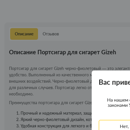
Описание
Отзывов
Описание Портсигар для сигарет Gizeh
Портсигар для сигарет Gizeh черно-фиолетовый — это элеган
удобство. Выполненный из качественного материала, он обес
Вас прив
внешних воздействий. Черно-фиолетовый дизайн придает пор
для различных случаев. Портсигар легко открывается и закрыва
необходимо.
На нашем 
Преимущества портсигара для сигарет Gizeh черно-фиолетовы
законами 
Прочный и надежный материал, защищающий сигареты 
Яркий черно-фиолетовый дизайн, который выделяет аксе
Нет,
Удобная конструкция для легкого и быстрого доступа к 