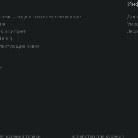
Ин
стемы, жидкости и комплектующие
Дост
па
Умов
к и сигарет
Звор
ШОП)
лектующие к ним
т
ля курения травки
наперстки для курения