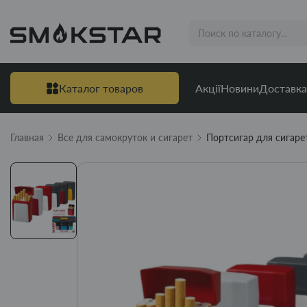
Каталог товаров
Акції
Новини
Доставка
Главная
Все для самокруток и сигарет
Портсигар для сигарет