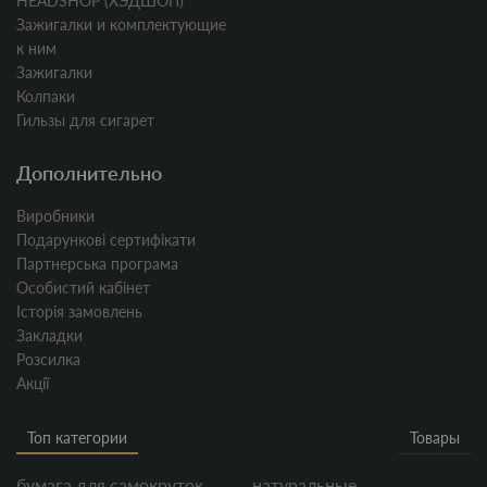
HEADSHOP (ХЭДШОП)
Зажигалки и комплектующие
к ним
Зажигалки
Колпаки
Гильзы для сигарет
Дополнительно
Виробники
Подарункові сертифікати
Партнерська програма
Особистий кабінет
Історія замовлень
Закладки
Розсилка
Акції
Топ категории
Товары
бумага для самокруток
натуральные