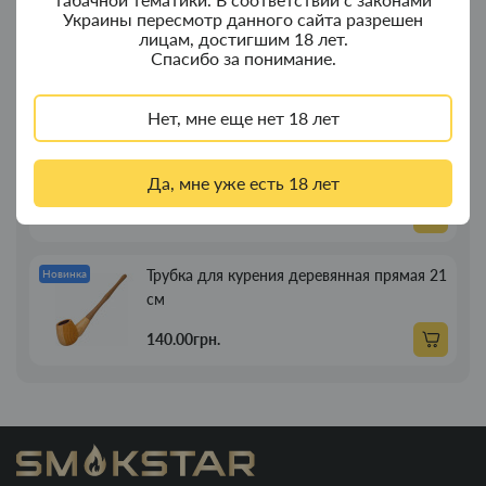
Украины пересмотр данного сайта разрешен
Портсигар для сигарет Focus з USB
Новинка
лицам, достигшим 18 лет.
зажигалкой 20 сиг
Спасибо за понимание.
269.00грн.
Нет, мне еще нет 18 лет
Трубка для курения деревянная прямая
Новинка
13см
Да, мне уже есть 18 лет
89.00грн.
Трубка для курения деревянная прямая 21
Новинка
см
140.00грн.