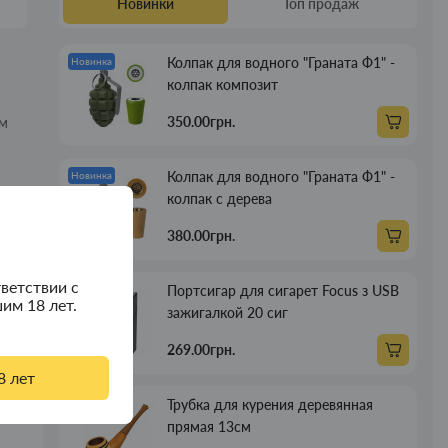
Новинки
Топ продаж
Колпак для водного "Граната Ф1" -
Новинка
колпак композит
350.00грн.
ам
Колпак для водного "Граната Ф1" -
Новинка
колпак с дерева
380.00грн.
ветствии с
Портсигар для сигарет Focus з USB
Новинка
им 18 лет.
зажигалкой 20 сиг
269.00грн.
8 лет
Трубка для курения деревянная
Новинка
прямая 13см