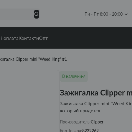
Пн - Пт 8:00 - 20:00
 і оплата
Контакти
Опт
жигалка Clipper mini "Weed King" #1
В наличии
Зажигалка Clipper m
Зажигалка Clipper mini "Weed Ki
который придется ..
Производитель:
Clipper
Код Товара:
8232262