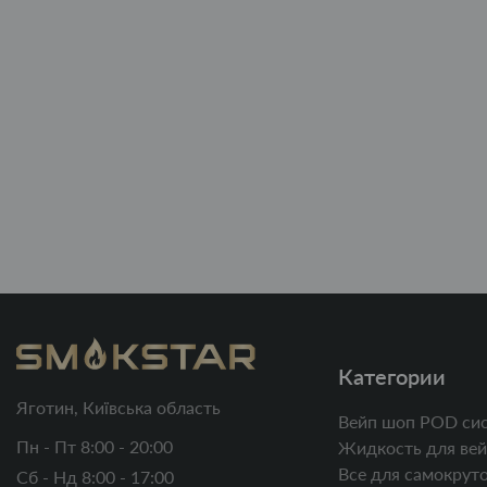
Категории
Яготин, Київська область
Вейп шоп POD си
Пн - Пт 8:00 - 20:00
Жидкость для вей
Все для самокруто
Сб - Нд 8:00 - 17:00