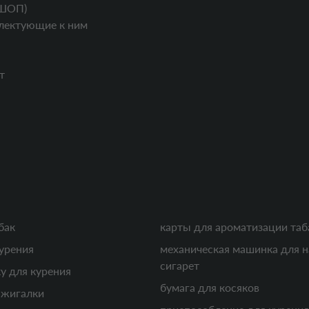
ШОП)
лектующие к ним
т
бак
карты для ароматизации таб
урения
механическая машинка для 
сигарет
у для курения
бумага для косяков
ажигалки