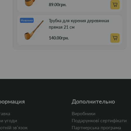
89.00грн.
Трубка для курения деревянная
Новинка
прямая 21 см
140.00грн.
формация
Дополнительно
авка
Виробники
и угоди
Подарункові сертифікати
отній звʼязок
Партнерська програма