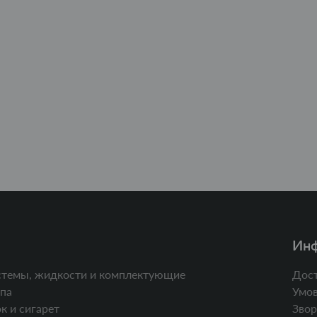
Ин
стемы, жидкости и комплектующие
Дост
па
Умов
к и сигарет
Звор