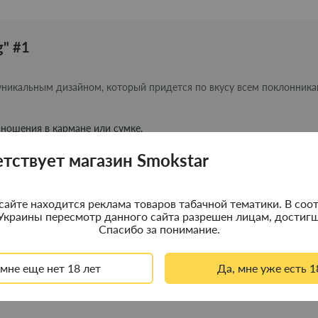
g" #1
 с уникальным дизайном, который придется по вкусу всем поклонник
 ношения в кармане или сумке.
 работу в любых условиях.
етствует магазин Smokstar
образу загадочности и стиля.
ic Micro Zombie Invasion от Smokstar и добавьте немного мистики в
сайте находится реклама товаров табачной тематики. В соот
Украины пересмотр данного сайта разрешен лицам, достигш
Спасибо за понимание.
 мне еще нет 18 лет
Да, мне уже есть 1