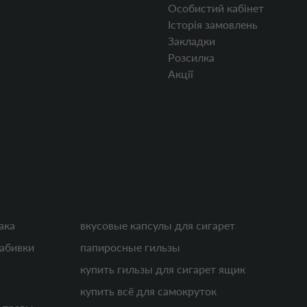
Особистий кабінет
Історія замовлень
Закладки
Розсилка
Акції
ака
вкусовые капсулы для сигарет
набивки
папиросные гильзы
купить гильзы для сигарет ящик
купить всё для самокруток