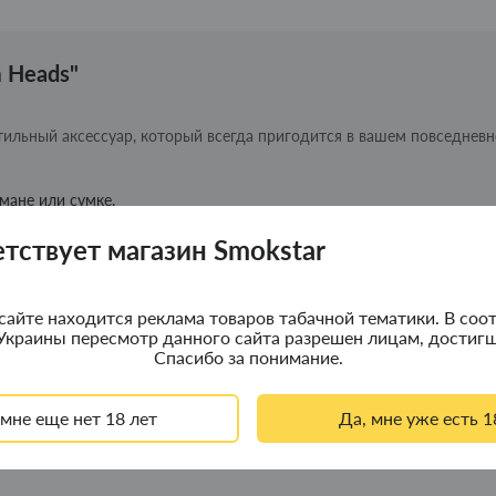
 Heads"
стильный аксессуар, который всегда пригодится в вашем повседнев
мане или сумке.
 работу в любых условиях.
етствует магазин Smokstar
 так и для женщин.
 Mini от Smokstar и наслаждайтесь ее функциональностью в любой
сайте находится реклама товаров табачной тематики. В соот
Украины пересмотр данного сайта разрешен лицам, достигш
Спасибо за понимание.
 мне еще нет 18 лет
Да, мне уже есть 1