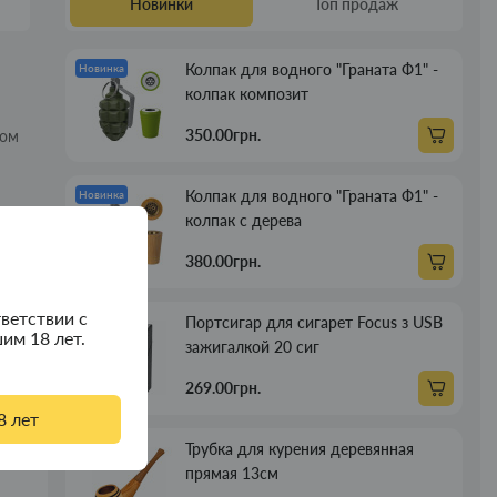
Новинки
Топ продаж
Колпак для водного "Граната Ф1" -
Новинка
колпак композит
350.00грн.
ном
Колпак для водного "Граната Ф1" -
Новинка
колпак с дерева
380.00грн.
ветствии с
Портсигар для сигарет Focus з USB
Новинка
им 18 лет.
зажигалкой 20 сиг
269.00грн.
8 лет
Трубка для курения деревянная
Новинка
прямая 13см