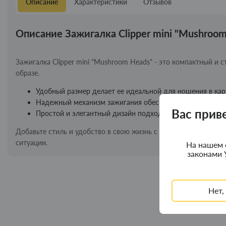
Описание
Характеристики
Отзывов
Описание Зажигалка Clipper mini "Mushroom
Зажигалка Clipper mini "Mushroom Heads" - это компактный и 
образе.
Удобный размер делает ее идеальной для ношения в кар
Надежный механизм зажигания обеспечивает стабильную
Вас прив
Простой и элегантный дизайн подходит как для мужчин,
Добавьте стиль и удобство в свою жизнь с зажигалкой Clipper
ситуации.
На нашем 
законами 
Нет,