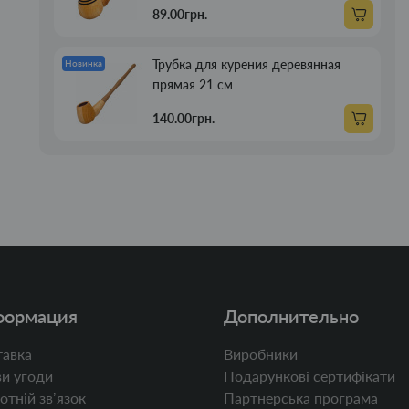
89.00грн.
Трубка для курения деревянная
Новинка
прямая 21 см
140.00грн.
формация
Дополнительно
авка
Виробники
и угоди
Подарункові сертифікати
отній звʼязок
Партнерська програма