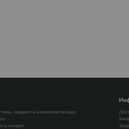
Ин
стемы, жидкости и комплектующие
Дост
па
Умов
к и сигарет
Звор