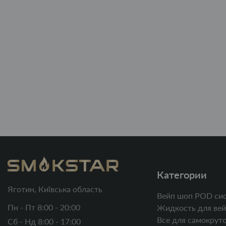
Категории
Яготин, Київська область
Вейп шоп POD си
Пн - Пт 8:00 - 20:00
Жидкость для вей
Все для самокруто
Сб - Нд 8:00 - 17:00