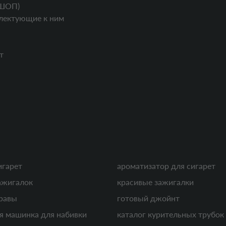
ШОП)
лектующие к ним
т
игарет
ароматизатор для сигарет
ажигалок
красивые зажигалки
равы
готовый джойнт
я машинка для набивки
каталог курительных трубок