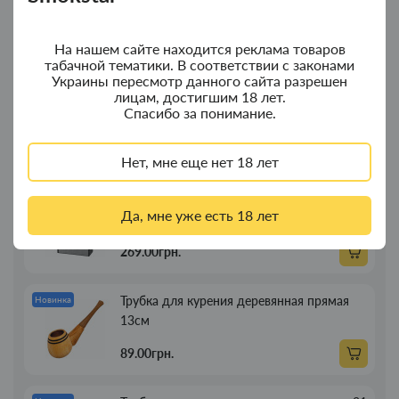
композит
На нашем сайте находится реклама товаров
350.00грн.
табачной тематики. В соответствии с законами
Украины пересмотр данного сайта разрешен
лицам, достигшим 18 лет.
Колпак для водного "Граната Ф1" - колпак
Новинка
Спасибо за понимание.
с дерева
380.00грн.
Нет, мне еще нет 18 лет
Портсигар для сигарет Focus з USB
Новинка
Да, мне уже есть 18 лет
зажигалкой 20 сиг
269.00грн.
Трубка для курения деревянная прямая
Новинка
13см
89.00грн.