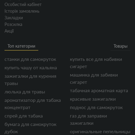
Особистий кабінет
Історія замовлень
Закладки
Розсилка
Акції
Топ категории
Товары
станки для самокруток
купить все для набивки
сигарет
купить чашу от кальяна
машинка для забивки
зажигалки для курения
сигарет
травы
табачная ароматная карта
люлька для травы
красивые зажигалки
ароматизатор для табака
концентрат
поднос для самокруток
спрей для табака
газ для заправки
зажигалки
бумага для самокруток
дубок
оригинальные пепельницы