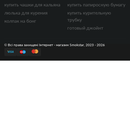
купить чашки для кальяна
купить папиросную бумагу
люлька для курения
купить курительную
трубку
колпак на бонг
готовый джойнт
© Всі права захищені Інтернет - магазин Smokstar, 2023 - 2026