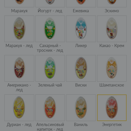
Маракуя
Йогурт - лед
Ежевика
Эскимо
Маракуя - лед
Сахарный -
Ликер
Какао - Крем
тросник - лед
Американо -
Зеленый чай
Виски
Шампанское
лед
Дуриан - лед
Апельсиновый
Ваниль
Энергетик
напиток - лед