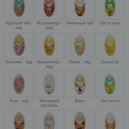
Красный чай -
Восковница -
Ячменный чай
Паста мунг
лед
лед
Жасмин - лед
Хризонтема –
Лилия - лед
Османтус
лед
Роза - лед
Молечный
Вино
Чай матча
коктейль