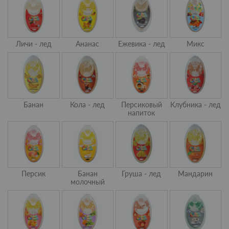
Личи - лед
Ананас
Ежевика - лед
Микс
Банан
Кола - лед
Персиковый
Клубника - лед
напиток
Персик
Банан
Груша - лед
Мандарин
молочный