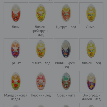
Личи
Лимон -
Цитрус - лед
Лимон
грейфрукт -
лед
Гранат
Манго - лед
Вниль - крем -
Лимон - лед
лед
Мандариновая
Персик - лед
Орех - мята
Виноград -
цедра
лимон - лед