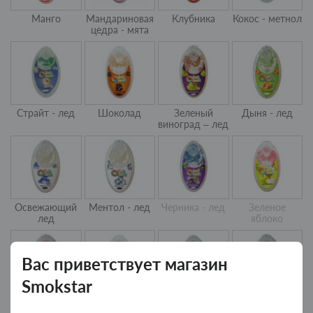
Манго
Мандариновая
Клубника
Кокос - метнол
цедра - мята
Страйт - лед
Шоколад
Зеленый
Дыня - лед
виноград – лед
Освежающий
Ментол - лед
Черника - лед
Зеленое
лед
яблоко
Вас приветствует магазин
Smokstar
Вишня - лед
Бубль-гум -
Черника
Арбуз - лед
клубника