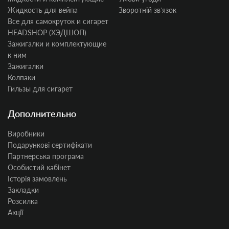
Жидкость для вейпа
Зворотній звʼязок
Все для самокруток и сигарет
HEADSHOP (ХЭДШОП)
Зажигалки и комплектующие
к ним
Зажигалки
Колпаки
Гильзы для сигарет
Дополнительно
Виробники
Подарункові сертифікати
Партнерська програма
Особистий кабінет
Історія замовлень
Закладки
Розсилка
Акції