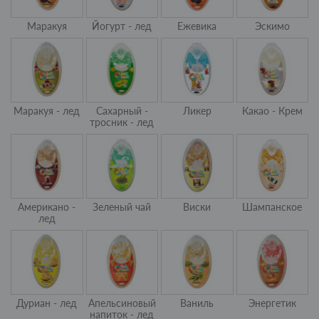
Маракуя
Йогурт - лед
Ежевика
Эскимо
Маракуя - лед
Сахарный -
Ликер
Какао - Крем
тросник - лед
Американо -
Зеленый чай
Виски
Шампанское
лед
Дуриан - лед
Апельсиновый
Ваниль
Энергетик
напиток - лед