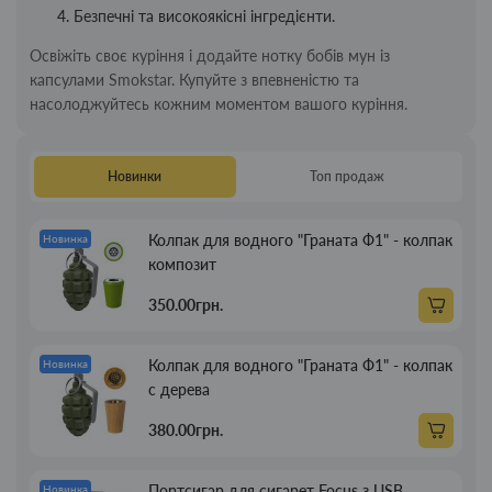
Безпечні та високоякісні інгредієнти.
Освіжіть своє куріння і додайте нотку бобів мун із
капсулами Smokstar. Купуйте з впевненістю та
насолоджуйтесь кожним моментом вашого куріння.
Новинки
Топ продаж
Колпак для водного "Граната Ф1" - колпак
Новинка
композит
350.00грн.
Колпак для водного "Граната Ф1" - колпак
Новинка
с дерева
380.00грн.
Портсигар для сигарет Focus з USB
Новинка