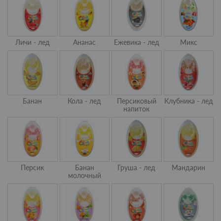
Личи - лед
Ананас
Ежевика - лед
Микс
Банан
Кола - лед
Персиковый
Клубника - лед
напиток
Персик
Банан
Груша - лед
Мандарин
молочный