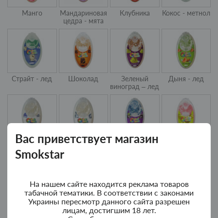
Манго
Мандариновая
Клубника
Кокос - метнол
цедра - мята
Страйт - лед
Шоколад
Зеленый
Дыня - лед
виноград – лед
Вас приветствует магазин
Освежающий
Ментол - лед
Черника - лед
Зеленое
Smokstar
лед
яблоко
На нашем сайте находится реклама товаров
табачной тематики. В соответствии с законами
Украины пересмотр данного сайта разрешен
лицам, достигшим 18 лет.
Вишня - лед
Бубль-гум -
Черника
Арбуз - лед
клубника