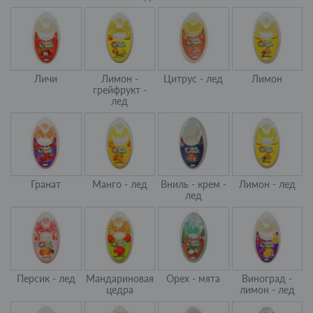
Личи
Лимон -
Цитрус - лед
Лимон
грейфрукт -
лед
Гранат
Манго - лед
Вниль - крем -
Лимон - лед
лед
Персик - лед
Мандариновая
Орех - мята
Виноград -
цедра
лимон - лед