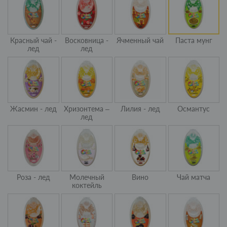
Красный чай -
Восковница -
Ячменный чай
Паста мунг
лед
лед
Жасмин - лед
Хризонтема –
Лилия - лед
Османтус
лед
Роза - лед
Молечный
Вино
Чай матча
коктейль