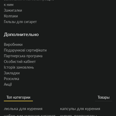
к ним
Зажигалки
Колпаки
Гильзы для сигарет
Дополнительно
Виробники
Подарункові сертифікати
Партнерська програма
Особистий кабінет
Історія замовлень
Закладки
Розсилка
Акції
Топ категории
Товары
люлька для курения
капсулы для курения
набор для курения сигарет
купить портсигары