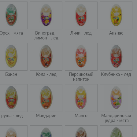
Орех - мята
Виноград -
Личи - лед
Ананас
лимон - лед
Банан
Кола - лед
Персиковый
Клубника - лед
напиток
Груша - лед
Мандарин
Манго
Мандариновая
цедра - мята