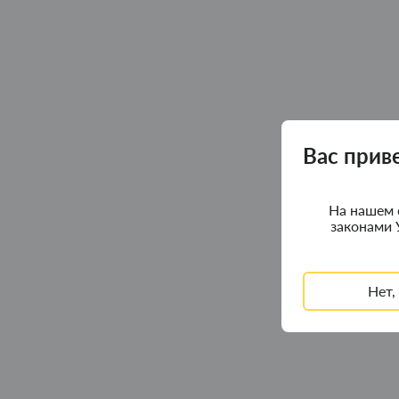
Вас прив
На нашем 
законами 
Нет,