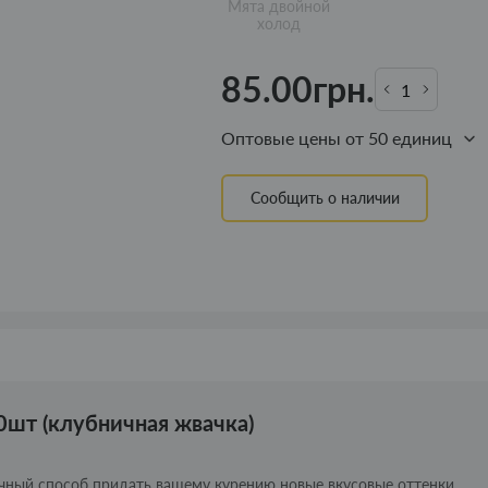
Мята двойной
холод
85.00грн.
Оптовые цены от 50 единиц
Сообщить о наличии
0шт (клубничная жвачка)
личный способ придать вашему курению новые вкусовые оттенки.