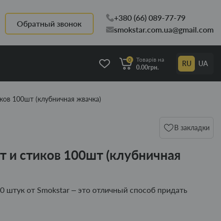
+380 (66) 089-77-79
Обратный звонок
smokstar.com.ua@gmail.com
Товарів на
0
RU
UA
0.00грн.
иков 100шт (клубничная жвачка)
В закладки
т и стиков 100шт (клубничная
00 штук от Smokstar – это отличный способ придать