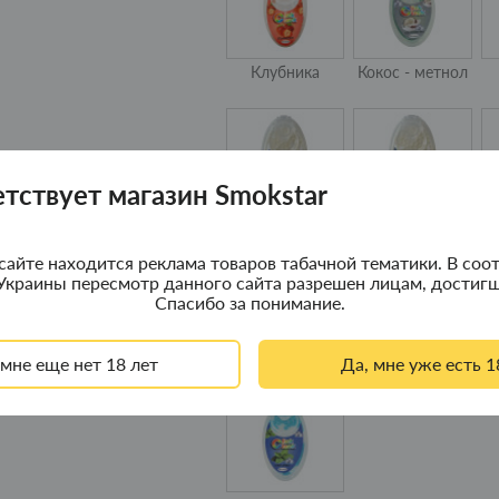
Клубника
Кокос - метнол
етствует магазин Smokstar
Освежающий
Ментол - лед
Ч
лед
сайте находится реклама товаров табачной тематики. В соот
Украины пересмотр данного сайта разрешен лицам, достигш
Спасибо за понимание.
 мне еще нет 18 лет
Да, мне уже есть 1
Черника
Арбуз - лед