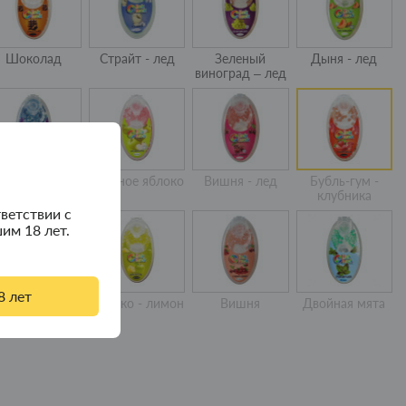
Шоколад
Страйт - лед
Зеленый
Дыня - лед
виноград – лед
ерника - лед
Зеленое яблоко
Вишня - лед
Бубль-гум -
клубника
ветствии с
им 18 лет.
8 лет
Арбуз
Яблоко - лимон
Вишня
Двойная мята