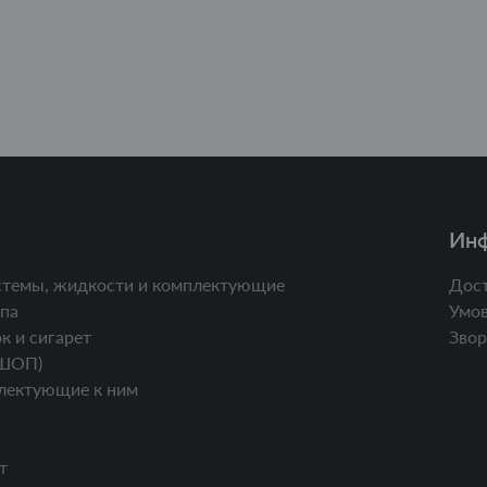
Ин
стемы, жидкости и комплектующие
Дост
па
Умов
к и сигарет
Звор
ШОП)
лектующие к ним
т