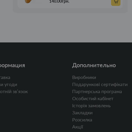
140.00грн.
формация
Дополнительно
авка
Виробники
и угоди
Подарункові сертифікати
отній звʼязок
Партнерська програма
Особистий кабінет
Історія замовлень
Закладки
Розсилка
Акції