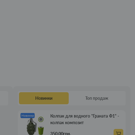
Новинки
Топ продаж
Колпак для водного "Граната Ф1" -
Новинка
колпак композит
350.00грн.