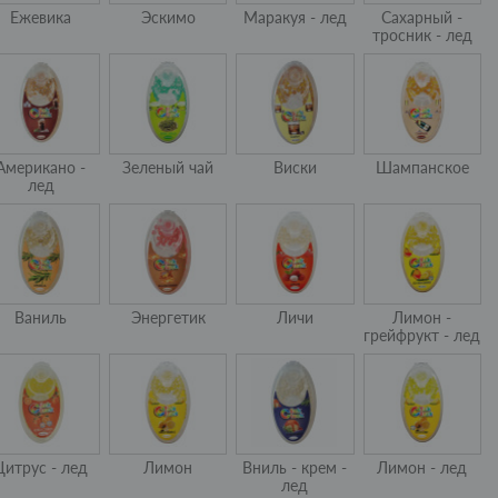
Ежевика
Эскимо
Маракуя - лед
Сахарный -
тросник - лед
Американо -
Зеленый чай
Виски
Шампанское
лед
Ваниль
Энергетик
Личи
Лимон -
грейфрукт - лед
Цитрус - лед
Лимон
Вниль - крем -
Лимон - лед
лед