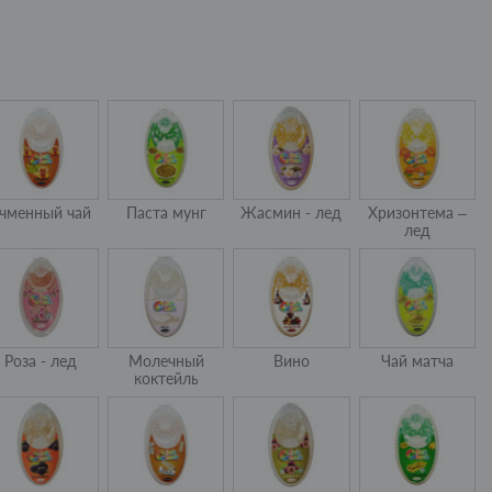
чменный чай
Паста мунг
Жасмин - лед
Хризонтема –
лед
Роза - лед
Молечный
Вино
Чай матча
коктейль