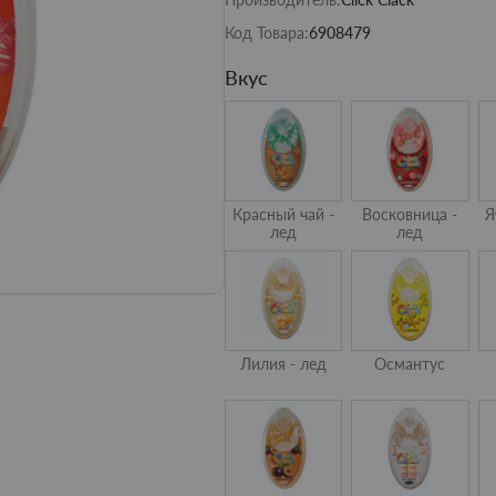
Код Товара:
6908479
Вкус
Красный чай -
Восковница -
Я
лед
лед
Лилия - лед
Османтус