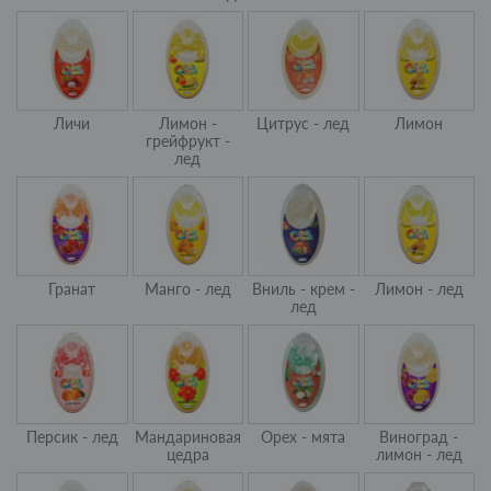
Личи
Лимон -
Цитрус - лед
Лимон
грейфрукт -
лед
Гранат
Манго - лед
Вниль - крем -
Лимон - лед
лед
Персик - лед
Мандариновая
Орех - мята
Виноград -
цедра
лимон - лед