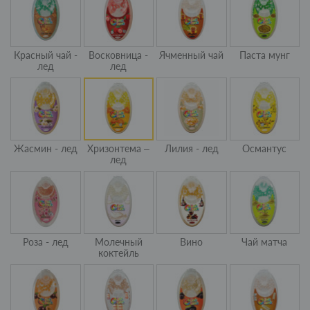
Красный чай -
Восковница -
Ячменный чай
Паста мунг
лед
лед
Жасмин - лед
Хризонтема –
Лилия - лед
Османтус
лед
Роза - лед
Молечный
Вино
Чай матча
коктейль