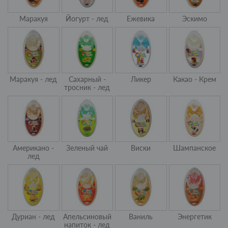
Маракуя
Йогурт - лед
Ежевика
Эскимо
Маракуя - лед
Сахарный -
Ликер
Какао - Крем
тросник - лед
Американо -
Зеленый чай
Виски
Шампанское
лед
Дуриан - лед
Апельсиновый
Ваниль
Энергетик
напиток - лед