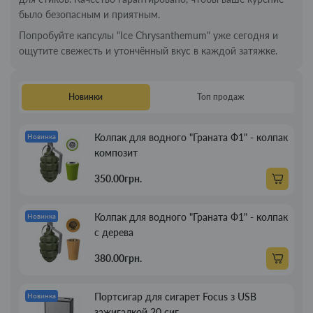
было безопасным и приятным.
Попробуйте капсулы "Ice Chrysanthemum" уже сегодня и
ощутите свежесть и утончённый вкус в каждой затяжке.
Новинки
Топ продаж
Колпак для водного "Граната Ф1" - колпак
Новинка
композит
350.00грн.
Колпак для водного "Граната Ф1" - колпак
Новинка
с дерева
380.00грн.
Портсигар для сигарет Focus з USB
Новинка
зажигалкой 20 сиг