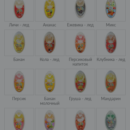
Личи - лед
Ананас
Ежевика - лед
Микс
Банан
Кола - лед
Персиковый
Клубника - лед
напиток
Персик
Банан
Груша - лед
Мандарин
молочный