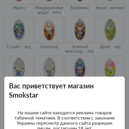
Манго
Мандариновая
Клубника
Кокос - метнол
цедра - мята
Страйт - лед
Шоколад
Зеленый
Дыня - лед
виноград – лед
Вас приветствует магазин
Освежающий
Ментол - лед
Черника - лед
Зеленое
лед
яблоко
Smokstar
На нашем сайте находится реклама товаров
табачной тематики. В соответствии с законами
Украины пересмотр данного сайта разрешен
Вишня - лед
Бубль-гум -
Черника
Арбуз - лед
лицам, достигшим 18 лет.
клубника