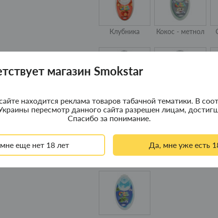
Клубника
Кокос - метнол
етствует магазин Smokstar
Освежающий
Ментол - лед
Ч
сайте находится реклама товаров табачной тематики. В соот
лед
Украины пересмотр данного сайта разрешен лицам, достигш
Спасибо за понимание.
 мне еще нет 18 лет
Да, мне уже есть 1
Черника
Арбуз - лед