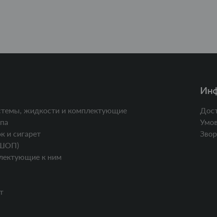
Ин
стемы, жидкости и комплектующие
Дост
па
Умов
к и сигарет
Звор
ШОП)
лектующие к ним
т