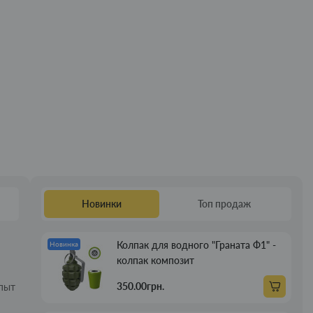
Новинки
Топ продаж
Колпак для водного "Граната Ф1" -
Новинка
колпак композит
350.00грн.
опыт