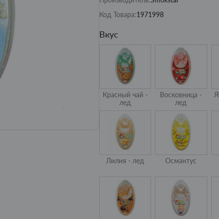
Код Товара:
1971998
Вкус
Красный чай -
Восковница -
Я
лед
лед
Лилия - лед
Османтус