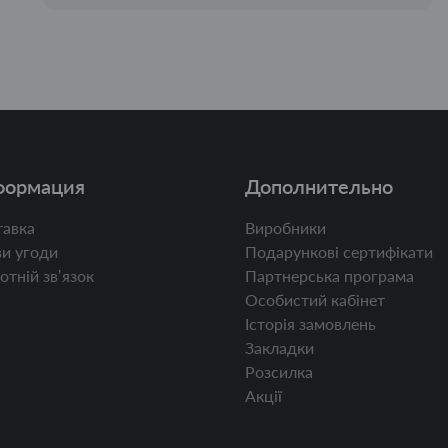
формация
Дополнительно
авка
Виробники
и угоди
Подарункові сертифікати
отній звʼязок
Партнерська програма
Особистий кабінет
Історія замовлень
Закладки
Розсилка
Акції