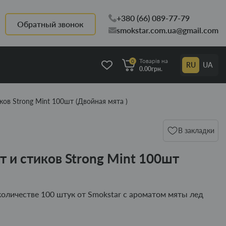
+380 (66) 089-77-79
Обратный звонок
smokstar.com.ua@gmail.com
Товарів на
0
RU
UA
0.00грн.
ков Strong Mint 100шт (Двойная мята )
В закладки
т и стиков Strong Mint 100шт
количестве 100 штук от Smokstar с ароматом мяты лед