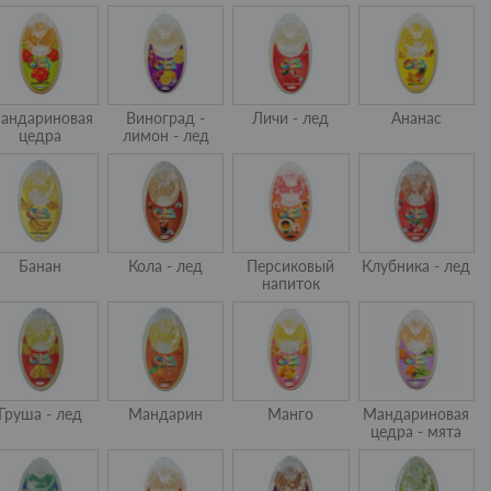
андариновая
Виноград -
Личи - лед
Ананас
цедра
лимон - лед
Банан
Кола - лед
Персиковый
Клубника - лед
напиток
Груша - лед
Мандарин
Манго
Мандариновая
цедра - мята