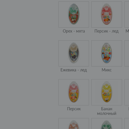
Орех - мята
Персик - лед
М
Ежевика - лед
Микс
Персик
Банан
молочный