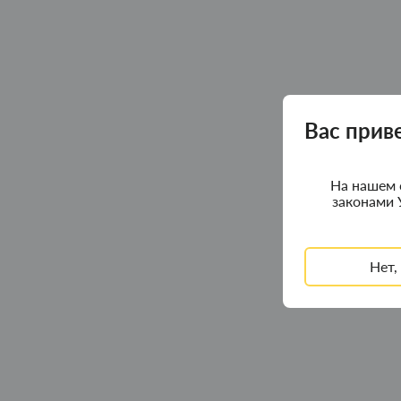
Вас прив
На нашем 
законами 
Нет,