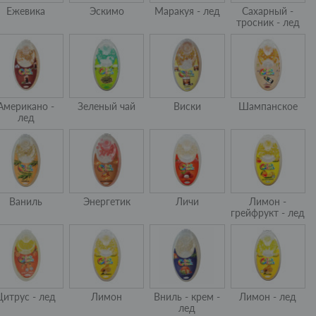
Ежевика
Эскимо
Маракуя - лед
Сахарный -
тросник - лед
Американо -
Зеленый чай
Виски
Шампанское
лед
Ваниль
Энергетик
Личи
Лимон -
грейфрукт - лед
Цитрус - лед
Лимон
Вниль - крем -
Лимон - лед
лед