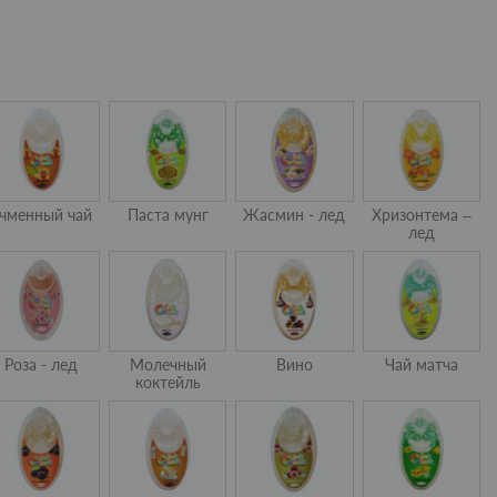
чменный чай
Паста мунг
Жасмин - лед
Хризонтема –
лед
Роза - лед
Молечный
Вино
Чай матча
коктейль